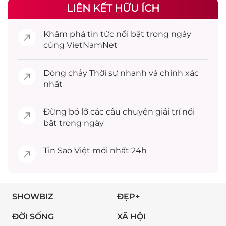
LIÊN KẾT HỮU ÍCH
Khám phá
tin tức
nổi bật trong ngày
cùng VietNamNet
Dòng chảy
Thời sự
nhanh và chính xác
nhất
Đừng bỏ lỡ các câu chuyện
giải trí
nổi
bật trong ngày
Tin
Sao Việt
mới nhất 24h
SHOWBIZ
ĐẸP+
ĐỜI SỐNG
XÃ HỘI