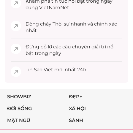
Khám phá
tin tức
nổi bật trong ngày
cùng VietNamNet
Dòng chảy
Thời sự
nhanh và chính xác
nhất
Đừng bỏ lỡ các câu chuyện
giải trí
nổi
bật trong ngày
Tin
Sao Việt
mới nhất 24h
SHOWBIZ
ĐẸP+
ĐỜI SỐNG
XÃ HỘI
MẬT NGỮ
SÀNH