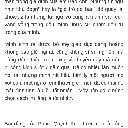
thân trong gia đình của em Bảo Anh. Những từ ngữ
như “thủ đoạn” hay là “giở trò dơ bẩn” để quay lại
showbiz là những từ ngữ vô cùng ám ảnh vẫn còn
văng vẳng trong đầu mình, thực sự chạm đến tự
trọng của mình.
Mình sinh ra được bố mẹ giáo dục đàng hoàng
không bao giờ hại ai, cũng không vì sự nghiệp mà
dùng đến chiêu trò, nhưng vì chuyện này mà mình
bị công kích suốt 7 năm qua. Đã có nhiều lần muốn
nói ra, nhưng mình rất hiểu tâm lý một người mẹ
xót con, một người em thương chị nên đã có thái độ
mất bình tĩnh là điều tất nhiên… Vậy nên có lẽ mình
chọn cách im lặng là tốt nhất".
Bài đăng của Phạm Quỳnh Anh được cho là công