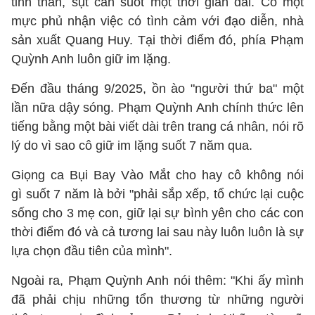
tinh thần, sụt cân suốt một thời gian dài. Cô một
mực phủ nhận việc có tình cảm với đạo diễn, nhà
sản xuất Quang Huy. Tại thời điểm đó, phía Phạm
Quỳnh Anh luôn giữ im lặng.
Đến đầu tháng 9/2025, ồn ào "người thứ ba" một
lần nữa dậy sóng. Phạm Quỳnh Anh chính thức lên
tiếng bằng một bài viết dài trên trang cá nhân, nói rõ
lý do vì sao cô giữ im lặng suốt 7 năm qua.
Giọng ca Bụi Bay Vào Mắt cho hay cô không nói
gì suốt 7 năm là bởi "phải sắp xếp, tổ chức lại cuộc
sống cho 3 mẹ con, giữ lại sự bình yên cho các con
thời điểm đó và cả tương lai sau này luôn luôn là sự
lựa chọn đầu tiên của mình".
Ngoài ra, Phạm Quỳnh Anh nói thêm: "Khi ấy mình
đã phải chịu những tổn thương từ những người