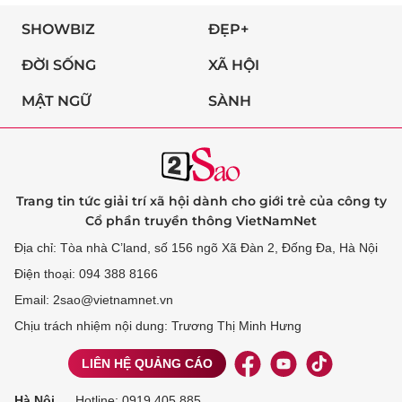
SHOWBIZ
ĐẸP+
ĐỜI SỐNG
XÃ HỘI
MẬT NGỮ
SÀNH
Trang tin tức giải trí xã hội dành cho giới trẻ của công ty
Cổ phần truyền thông VietNamNet
Địa chỉ: Tòa nhà C’land, số 156 ngõ Xã Đàn 2, Đống Đa, Hà Nội
Điện thoại: 094 388 8166
Email: 2sao@vietnamnet.vn
Chịu trách nhiệm nội dung: Trương Thị Minh Hưng
LIÊN HỆ QUẢNG CÁO
Hà Nội
Hotline:
0919 405 885