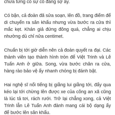
chưa từng có sự cố đáng sợ ấy.
Có bận, cả đoàn đã sửa soạn, lên đồ, trang điểm để
di chuyển ra sân khấu nhưng vừa bước ra cửa thì
mắc kẹt. Khán giả đứng đông quá, chẳng ai chịu
nhường dù chỉ nửa centimet.
Chuẩn bị tới giờ diễn nên cả đoàn quyết ra đại. Các
thành viên tạo thành hình tròn để Việt Trinh và Lê
Tuấn Anh ở giữa. Song, vừa bước chân ra cửa,
hàng rào bảo vệ ấy nhanh chóng bị đánh bật.
Hai nghệ sĩ nổi tiếng bị giằng lui giằng tới, đẩy qua
kéo lại tới chừng lên được xe của công an xã cũng
là lúc tả tơi, rách rưới. Trở lại chẳng xong, cả Việt
Trinh lẫn Lê Tuấn Anh đành mang cái bộ dạng ấy
để bước lên sân khấu.