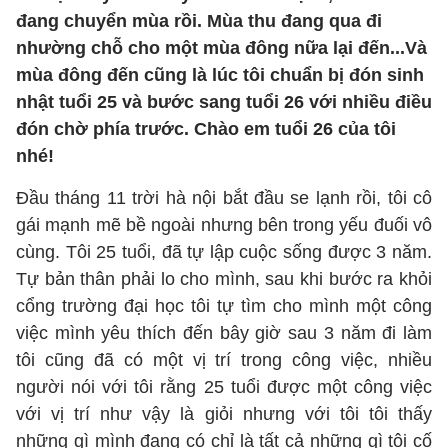
đang chuyển mùa rồi. Mùa thu đang qua đi
nhường chỗ cho một mùa đông nữa lại đến...Và
mùa đông đến cũng là lúc tôi chuẩn bị đón sinh
nhật tuổi 25 và bước sang tuổi 26 với nhiều điều
đón chờ phía trước. Chào em tuổi 26 của tôi
nhé!
Đầu tháng 11 trời hà nội bắt đầu se lạnh rồi, tôi cô
gái mạnh mẽ bề ngoài nhưng bên trong yếu đuối vô
cùng. Tôi 25 tuổi, đã tự lập cuộc sống được 3 năm.
Tự bản thân phải lo cho mình, sau khi bước ra khỏi
cổng trường đại học tôi tự tìm cho mình một công
việc mình yêu thích đến bây giờ sau 3 năm đi làm
tôi cũng đã có một vị trí trong công việc, nhiều
người nói với tôi rằng 25 tuổi được một công việc
với vị trí như vậy là giỏi nhưng với tôi tôi thấy
những gì mình đang có chỉ là tất cả những gì tôi cố