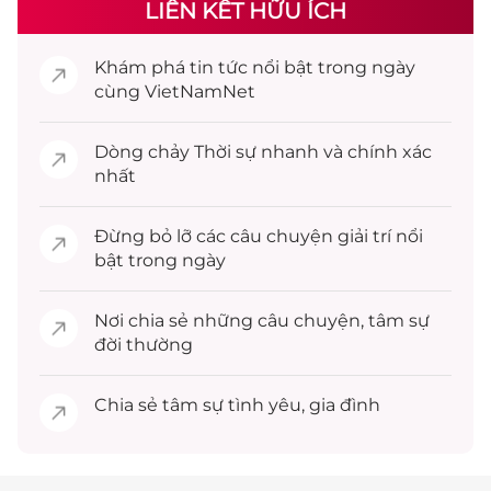
LIÊN KẾT HỮU ÍCH
Khám phá
tin tức
nổi bật trong ngày
cùng VietNamNet
Dòng chảy
Thời sự
nhanh và chính xác
nhất
Đừng bỏ lỡ các câu chuyện
giải trí
nổi
bật trong ngày
Nơi chia sẻ những câu chuyện,
tâm sự
đời thường
Chia sẻ
tâm sự
tình yêu, gia đình