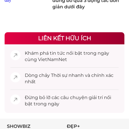
đừng bỏ qua 3 động tác đơn
giản dưới đây
LIÊN KẾT HỮU ÍCH
Khám phá
tin tức
nổi bật trong ngày
cùng VietNamNet
Dòng chảy
Thời sự
nhanh và chính xác
nhất
Đừng bỏ lỡ các câu chuyện
giải trí
nổi
bật trong ngày
SHOWBIZ
ĐẸP+