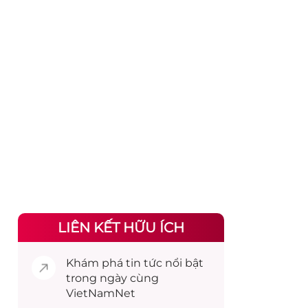
LIÊN KẾT HỮU ÍCH
Khám phá
tin tức
nổi bật
trong ngày cùng
VietNamNet