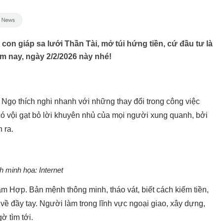
con giáp sa lưới Thần Tài, mở túi hứng tiền, cứ đầu tư là
ôm nay, ngày 2/2/2026 này nhé!
Ngọ thích nghi nhanh với những thay đổi trong công việc
ó vội gạt bỏ lời khuyên nhủ của mọi người xung quanh, bởi
n ra.
h minh họa: Internet
m Hợp. Bản mệnh thông minh, tháo vát, biết cách kiếm tiền,
 về đầy tay. Người làm trong lĩnh vực ngoại giao, xây dựng,
ờ tìm tới.