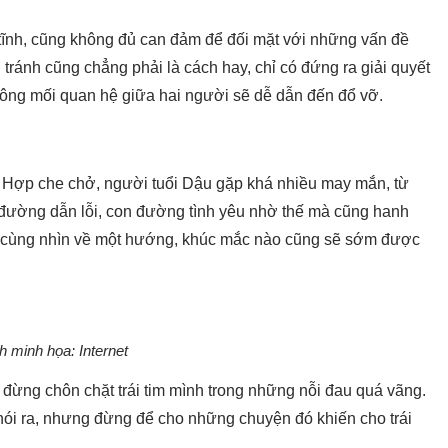
tĩnh, cũng không đủ can đảm để đối mặt với những vấn đề
 tránh cũng chẳng phải là cách hay, chỉ có đứng ra giải quyết
hông mối quan hệ giữa hai người sẽ dễ dẫn đến đổ vỡ.
Hợp che chở, người tuổi Dậu gặp khá nhiều may mắn, từ
hỉ đường dẫn lỗi, con đường tình yêu nhờ thế mà cũng hanh
tim cùng nhìn về một hướng, khúc mắc nào cũng sẽ sớm được
h minh họa: Internet
 đừng chôn chặt trái tim mình trong những nỗi đau quá vãng.
nói ra, nhưng đừng để cho những chuyện đó khiến cho trái