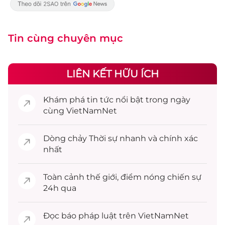
Tin cùng chuyên mục
LIÊN KẾT HỮU ÍCH
Khám phá
tin tức
nổi bật trong ngày
cùng VietNamNet
Dòng chảy
Thời sự
nhanh và chính xác
nhất
Toàn cảnh
thế giới
, điểm nóng chiến sự
24h qua
Đọc
báo pháp luật
trên VietNamNet