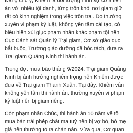
Đáng chú ý, Khiêm là đối tượng hình sự có 8 tiền
án với nhiều tội danh, từng trốn khỏi nơi giam giữ
rất có kinh nghiệm trong việc trốn trại. Do thường
xuyên vi phạm kỷ luật, không yên tâm cải tạo, có
biểu hiện xúi giục phạm nhân khác phạm tội nên
Cục Cảnh sát Quản lý Trại giam, Cơ sở giáo dục
bắt buộc, Trường giáo dưỡng đã bóc tách, đưa ra
Trại giam Quảng Ninh thi hành án.
Trong đợt mưa bão tháng 9/2024, Trại giam Quảng
Ninh bị ảnh hưởng nghiêm trọng nên Khiêm được
đưa về Trại giam Thanh Xuân. Tại đây, Khiêm vẫn
không yên tâm thi hành án, thường xuyên vi phạm
kỷ luật nên bị giam riêng.
Còn phạm nhân Chúc, thi hành án 10 năm về tội
mua bán trái phép chất ma tuý nên bị vợ bỏ, bố mẹ
già nên thường tỏ ra chán nản. Vừa qua, Cơ quan