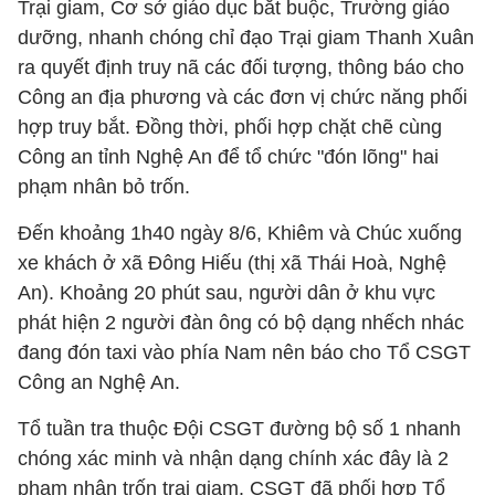
Trại giam, Cơ sở giáo dục bắt buộc, Trường giáo
dưỡng, nhanh chóng chỉ đạo Trại giam Thanh Xuân
ra quyết định truy nã các đối tượng, thông báo cho
Công an địa phương và các đơn vị chức năng phối
hợp truy bắt. Đồng thời, phối hợp chặt chẽ cùng
Công an tỉnh Nghệ An để tổ chức "đón lõng" hai
phạm nhân bỏ trốn.
Đến khoảng 1h40 ngày 8/6, Khiêm và Chúc xuống
xe khách ở xã Đông Hiếu (thị xã Thái Hoà, Nghệ
An). Khoảng 20 phút sau, người dân ở khu vực
phát hiện 2 người đàn ông có bộ dạng nhếch nhác
đang đón taxi vào phía Nam nên báo cho Tổ CSGT
Công an Nghệ An.
Tổ tuần tra thuộc Đội CSGT đường bộ số 1 nhanh
chóng xác minh và nhận dạng chính xác đây là 2
phạm nhân trốn trại giam. CSGT đã phối hợp Tổ