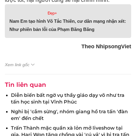
lược tốt, hại người cũng sẽ hại chính mình.
Đẹp+
Nam Em tạo hình Võ Tắc Thiên, cư dân mạng nhận xét:
Như phiên bản lỗi của Phạm Băng Băng
Theo NhipsongViet
Xem link gốc
Tin liên quan
Diễn biến bất ngờ vụ thầy giáo dạy võ như tra
tấn học sinh tại Vĩnh Phúc
Nghi bị 'cắm sừng', nhóm giang hồ tra tấn 'đàn
em' đến chết
Trấn Thành mặc quần xà lỏn mở liveshow tại
gia, Hari Won tặng chồng vài 'cú vả' vì bị tra tấn