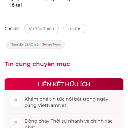
lỗ tai
Chủ đề:
Võ Tắc Thiên
tra tấn
Tin cùng chuyên mục
LIÊN KẾT HỮU ÍCH
Khám phá
tin tức
nổi bật trong ngày
cùng VietNamNet
Dòng chảy
Thời sự
nhanh và chính xác
nhất