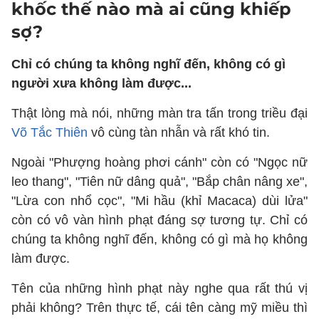
khốc thế nào mà ai cũng khiếp
sợ?
Chỉ có chúng ta không nghĩ đến, không có gì
người xưa không làm được...
Thật lòng mà nói, những màn tra tấn trong triều đại
Võ Tắc Thiên
vô cùng tàn nhẫn và rất khó tin.
Ngoài "Phượng hoàng phơi cánh" còn có "Ngọc nữ
leo thang", "Tiên nữ dâng quả", "Bắp chân nâng xe",
"Lừa con nhổ cọc", "Mi hầu (khỉ Macaca) dùi lửa"
còn có vô vàn hình phạt đáng sợ tương tự. Chỉ có
chúng ta không nghĩ đến, không có gì mà họ không
làm được.
Tên của những hình phạt này nghe qua rất thú vị
phải không? Trên thực tế, cái tên càng mỹ miều thì