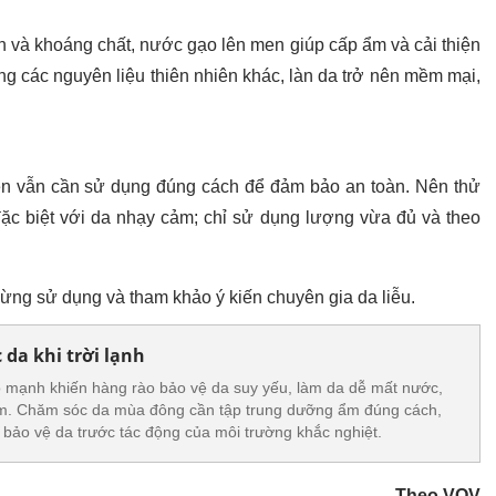
 và khoáng chất, nước gạo lên men giúp cấp ẩm và cải thiện
g các nguyên liệu thiên nhiên khác, làn da trở nên mềm mại,
en vẫn cần sử dụng đúng cách để đảm bảo an toàn. Nên thử
đặc biệt với da nhạy cảm; chỉ sử dụng lượng vừa đủ và theo
ừng sử dụng và tham khảo ý kiến chuyên gia da liễu.
 da khi trời lạnh
gió mạnh khiến hàng rào bảo vệ da suy yếu, làm da dễ mất nước,
ớm. Chăm sóc da mùa đông cần tập trung dưỡng ẩm đúng cách,
 bảo vệ da trước tác động của môi trường khắc nghiệt.
Theo VOV