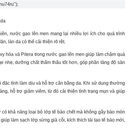
8nu74ru");
 da
ên, nước gạo lên men mang lại nhiều lợi ích cho quá trình
, làn da có thể cải thiện rõ rệt.
xy hóa và Pitera trong nước gạo lên men giúp làm chậm quá
age nhẹ, dưỡng chất thẩm thấu tốt hơn, góp phần tăng độ săn
 đặc tính làm dịu và hỗ trợ cân bằng da. Khi sử dụng thường
g, hỗ trợ giảm viêm, từ đó cải thiện tình trạng mụn và giúp
y có khả năng loại bỏ lớp tế bào chết mà không gây bào mòn
giúp làm sạch lớp sừng già cỗi, kích thích tái tạo tế bào mới,