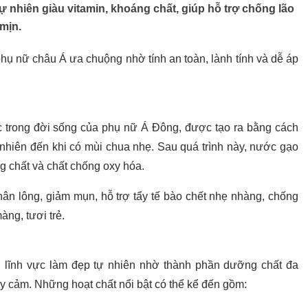
ự nhiên giàu vitamin, khoáng chất, giúp hỗ trợ chống lão
mịn.
hụ nữ châu Á ưa chuộng nhờ tính an toàn, lành tính và dễ áp
 trong đời sống của phụ nữ Á Đông, được tạo ra bằng cách
nhiên đến khi có mùi chua nhẹ. Sau quá trình này, nước gạo
g chất và chất chống oxy hóa.
chân lông, giảm mụn, hỗ trợ tẩy tế bào chết nhẹ nhàng, chống
àng, tươi trẻ.
 lĩnh vực làm đẹp tự nhiên nhờ thành phần dưỡng chất đa
ạy cảm. Những hoạt chất nổi bật có thể kể đến gồm: