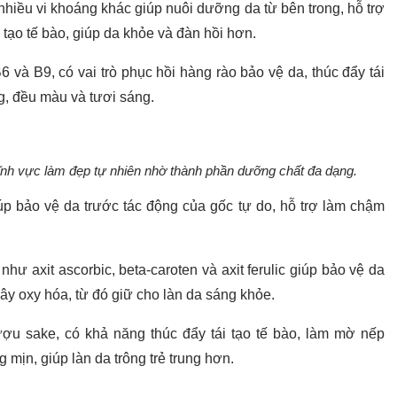
à nhiều vi khoáng khác giúp nuôi dưỡng da từ bên trong, hỗ trợ
i tạo tế bào, giúp da khỏe và đàn hồi hơn.
 và B9, có vai trò phục hồi hàng rào bảo vệ da, thúc đẩy tái
g, đều màu và tươi sáng.
ĩnh vực làm đẹp tự nhiên nhờ thành phần dưỡng chất đa dạng.
úp bảo vệ da trước tác động của gốc tự do, hỗ trợ làm chậm
hư axit ascorbic, beta-caroten và axit ferulic giúp bảo vệ da
gây oxy hóa, từ đó giữ cho làn da sáng khỏe.
rượu sake, có khả năng thúc đẩy tái tạo tế bào, làm mờ nếp
g mịn, giúp làn da trông trẻ trung hơn.