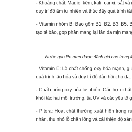
- Khoáng chất: Magie, kẽm, kali, canxi, sắt v
duy trì độ ẩm tự nhiên và thúc đẩy quá trình tá
- Vitamin nhóm B: Bao gồm B1, B2, B3, B5, B6
tạo tế bào, góp phần mang lại làn da mịn màn
Nước gạo lên men được đánh giá cao trong l
- Vitamin E: Là chất chống oxy hóa mạnh, gi
quá trình lão hóa và duy trì độ đàn hồi cho da.
- Chất chống oxy hóa tự nhiên: Các hợp chất n
khỏi tác hại môi trường, tia UV và các yếu tố 
- Pitera: Hoạt chất thường xuất hiện trong 
nhăn, thu nhỏ lỗ chân lông và cải thiện độ sán