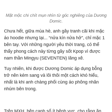
Mặt mộc chi chít mụn nhìn từ góc nghiêng của Dương
Domic.
Chưa hết, giữa mùa hè, anh gây tranh cãi khi mặc
áo hoodie nhưng lại... “nửa kín nửa hở”, chỉ mặc 1
bên tay. Với những người yêu thời trang, có thể
thấy phong cách này từng gây sốt Kpop vì được
nam thần Mingyu (SEVENTEN) lăng xê.
Tuy nhiên, khi được Dương Domic áp dụng bỗng
trở nên kém sang và lôi thôi một cách khó hiểu,
nhất là khi anh chàng phối cùng áo phông nhăn
nhúm bên trong.
Trên MXH, bên cạnh số ít bênh vực, cho rằng ăn