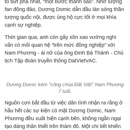
tố bứt phá nhất, “một bước thành sao”. Nhờ lượng
fan đông đảo, Dương Domic dẫn đầu làn sóng thần
tượng quốc nội, được ủng hộ cực tốt ở mọi khía
cạnh sự nghiệp.
Thời gian qua, anh còn gây xôn xao vướng nghi
vấn có mối quan hệ "trên mức đồng nghiệp" với
Nam Phương - ái nữ của ông Đinh Bá Thành - Chủ
tịch Tập đoàn truyền thông DatVietVAC.
Dương Domic kém "công chúa Đất Việt" Nam Phương
7 tuổi.
Nguồn cơn bắt đầu từ việc dân tình nhận ra rằng ở
hầu hết các sự kiện có mặt Dương Domic, Nam
Phương đều xuất hiện cạnh bên, không ngần ngại
tạo dáng thân thiết trên thảm đỏ. Một chi tiết khiến