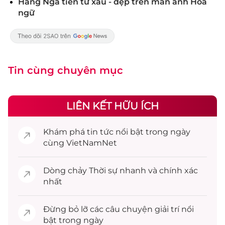
Hằng Nga tiên tử xấu - đẹp trên màn ảnh Hoa
ngữ
Tin cùng chuyên mục
LIÊN KẾT HỮU ÍCH
Khám phá
tin tức
nổi bật trong ngày
cùng VietNamNet
Dòng chảy
Thời sự
nhanh và chính xác
nhất
Đừng bỏ lỡ các câu chuyện
giải trí
nổi
bật trong ngày