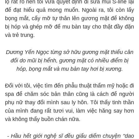
lộ rất rõ nên tôi vừa quyết định đi sửa mũi S-line lại
để đạt hiểu quả mong muốn. Ngoài ra, tôi còn lấy
bọng mắt, cấy mỡ tự thân lên gương mặt để không
bị hóp và ghép mỡ để mu bàn tay cho thật đầy đặn
và trẻ trung.
Dương Yến Ngọc từng sở hữu gương mặt thiếu cân
đối do mũi bị hểnh, gương mặt có nhiều điểm bị
hóp, bọng mắt và mu bàn tay hơi bị xương.
Đối với tôi, việc tìm đến phẫu thuật thẩm mỹ hoặc đi
spa để chăm sóc bản thân cũng là cách để người
phụ nữ thay đổi mình sau ly hôn. Tôi thấy tinh thần
của mình đang rất tươi vui, làm việc hăng say hơn
và không thấy buồn chán nữa.
- Hầu hết giới nghệ sĩ đều giấu diếm chuyện "dao