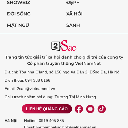
SHOWBIZ
ĐẸP+
ĐỜI SỐNG
XÃ HỘI
MẬT NGỮ
SÀNH
Trang tin tức giải trí xã hội dành cho giới trẻ của công ty
Cổ phần truyền thông VietNamNet
Địa chỉ: Tòa nhà C’land, số 156 ngõ Xã Đàn 2, Đống Đa, Hà Nội
Điện thoại: 094 388 8166
Email: 2sao@vietnamnet.vn
Chịu trách nhiệm nội dung: Trương Thị Minh Hưng
LIÊN HỆ QUẢNG CÁO
Hà Nội
Hotline:
0919 405 885
Email: vietnamnetjsc.hn@vietnamnet.vn