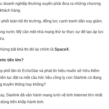
 các doanh nghiệp thường xuyên phải đưa ra những chương
 khách hàng.
 phối toàn bộ thị trường, động lực cạnh tranh dần suy giảm.
rằng nước Mỹ cần một nhà mạng thứ tư thực sự để tạo áp lực
ữu.
hừng bất khả thi đó lại chính là
SpaceX
.
ước tiến lớn?
p phổ tần từ EchoStar và phát tín hiệu muốn sở hữu thêm
iên tục đặt ra một câu hỏi: liệu công ty con Starlink có đang
g truyền thống hay không?
y, Starlink đã vận hành mạng lưới vệ tinh Internet lớn nhất
i dùng trên khắp hành tinh.