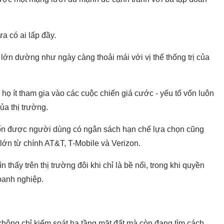
a có ai lấp đầy.
lớn dường như ngày càng thoải mái với vị thế thống trị của
 họ ít tham gia vào các cuộc chiến giá cước - yếu tố vốn luôn
ủa thị trường.
ốn được người dùng có ngân sách hạn chế lựa chọn cũng
ớn từ chính AT&T, T-Mobile và Verizon.
hấy trên thị trường đôi khi chỉ là bề nổi, trong khi quyền
oanh nghiệp.
không chỉ kiểm soát hạ tầng mặt đất mà còn đang tìm cách