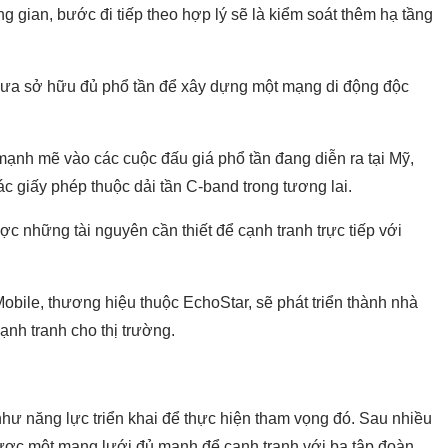
 gian, bước đi tiếp theo hợp lý sẽ là kiểm soát thêm hạ tầng
n chưa sở hữu đủ phổ tần để xây dựng một mạng di động độc
 mạnh mẽ vào các cuộc đấu giá phổ tần đang diễn ra tại Mỹ,
ác giấy phép thuộc dải tần C-band trong tương lai.
ược những tài nguyên cần thiết để cạnh tranh trực tiếp với
bile, thương hiệu thuộc EchoStar, sẽ phát triển thành nhà
ạnh tranh cho thị trường.
hư năng lực triển khai để thực hiện tham vọng đó. Sau nhiều
ược một mạng lưới đủ mạnh để cạnh tranh với ba tập đoàn