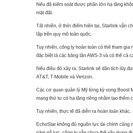
Nếu đã kiểm soát được phần lớn hạ tầng không
mặt đất.
Tất nhiên, ở thời điểm hiện tại, Starlink vẫ
lập trên quy mô toàn quốc.
Tuy nhiên, công ty hoàn toàn có thể tham gia
đặc biệt là các băng tần AWS-3 và có thể cả c
Nếu điều đó xảy ra, Starlink sẽ dần tích lũy đ
AT&T, T-Mobile và Verizon.
Các cơ quan quản lý Mỹ từng kỳ vọng Boost Mo
mạng thứ tư có hạ tầng riêng nhằm tạo thêm c
Tuy nhiên, thực tế đã diễn ra hoàn toàn khác.
EchoStar không đủ nguồn lực tài chính cũng n
năm nỗ lực, công ty vẫn chưa thể xây dựng đ