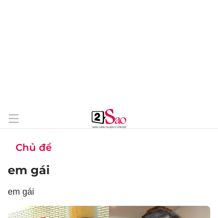
Chủ đề
em gái
em gái