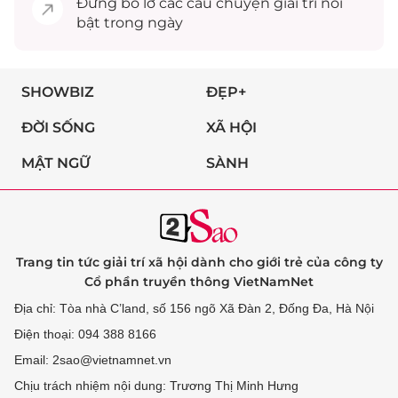
Đừng bỏ lỡ các câu chuyện
giải trí
nổi
bật trong ngày
SHOWBIZ
ĐẸP+
ĐỜI SỐNG
XÃ HỘI
MẬT NGỮ
SÀNH
Trang tin tức giải trí xã hội dành cho giới trẻ của công ty
Cổ phần truyền thông VietNamNet
Địa chỉ: Tòa nhà C’land, số 156 ngõ Xã Đàn 2, Đống Đa, Hà Nội
Điện thoại: 094 388 8166
Email: 2sao@vietnamnet.vn
Chịu trách nhiệm nội dung: Trương Thị Minh Hưng