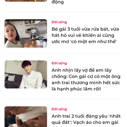
động
Đời sống
Bé gái 3 tuổi vừa rửa bát, vừa
hát hò vui vẻ khiến ai cũng
ước mơ 'có một em như thế'
Đời sống
Anh nhịn lấy vợ để em lấy
chồng: Con gái cứ có một ông
anh trai thương mình hết sức
là hạnh phúc lắm rồi!
Đời sống
Anh trai 2 tuổi đáng yêu 'nhất
quả đất': Vạch áo cho em gái