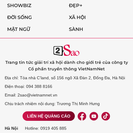
SHOWBIZ
ĐẸP+
ĐỜI SỐNG
XÃ HỘI
MẬT NGỮ
SÀNH
Trang tin tức giải trí xã hội dành cho giới trẻ của công ty
Cổ phần truyền thông VietNamNet
Địa chỉ: Tòa nhà C’land, số 156 ngõ Xã Đàn 2, Đống Đa, Hà Nội
Điện thoại: 094 388 8166
Email: 2sao@vietnamnet.vn
Chịu trách nhiệm nội dung: Trương Thị Minh Hưng
LIÊN HỆ QUẢNG CÁO
Hà Nội
Hotline:
0919 405 885