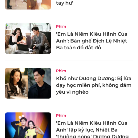
tay hư'
Phim
'Em Là Niềm Kiêu Hãnh Của
Anh': Bàn ghế Địch Lệ Nhiệt
Ba toàn đồ đắt đỏ
Phim
Khổ như Dương Dương: Bị lừa
dạy học miễn phí, không dám
yêu vì nghèo
Phim
'Em Là Niềm Kiêu Hãnh Của
Anh' lập kỷ lục, Nhiệt Ba
'thưởng nóng' Dương Dương