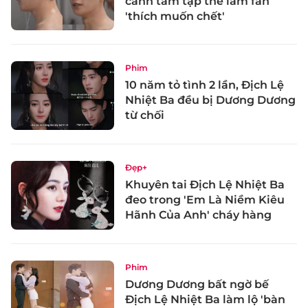
cảnh tắm tập thể làm fan
'thích muốn chết'
Phim
10 năm tỏ tình 2 lần, Địch Lệ
Nhiệt Ba đều bị Dương Dương
từ chối
Đẹp+
Khuyên tai Địch Lệ Nhiệt Ba
đeo trong 'Em Là Niềm Kiêu
Hãnh Của Anh' cháy hàng
Phim
Dương Dương bất ngờ bế
Địch Lệ Nhiệt Ba làm lộ 'bàn