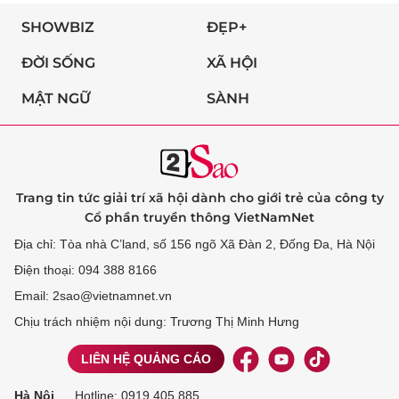
SHOWBIZ
ĐẸP+
ĐỜI SỐNG
XÃ HỘI
MẬT NGỮ
SÀNH
Trang tin tức giải trí xã hội dành cho giới trẻ của công ty
Cổ phần truyền thông VietNamNet
Địa chỉ: Tòa nhà C’land, số 156 ngõ Xã Đàn 2, Đống Đa, Hà Nội
Điện thoại: 094 388 8166
Email: 2sao@vietnamnet.vn
Chịu trách nhiệm nội dung: Trương Thị Minh Hưng
LIÊN HỆ QUẢNG CÁO
Hà Nội
Hotline:
0919 405 885