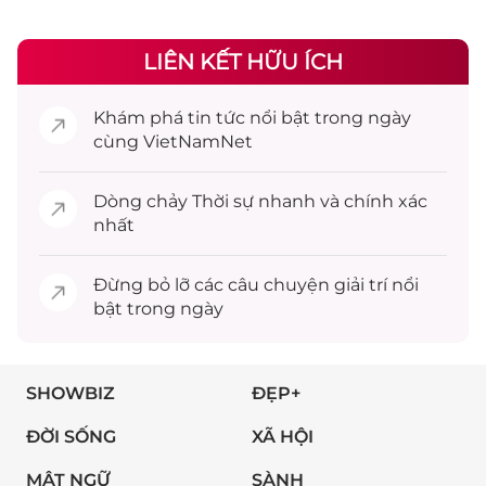
LIÊN KẾT HỮU ÍCH
Khám phá
tin tức
nổi bật trong ngày
cùng VietNamNet
Dòng chảy
Thời sự
nhanh và chính xác
nhất
Đừng bỏ lỡ các câu chuyện
giải trí
nổi
bật trong ngày
SHOWBIZ
ĐẸP+
ĐỜI SỐNG
XÃ HỘI
MẬT NGỮ
SÀNH