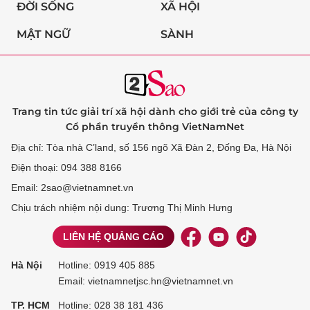
ĐỜI SỐNG
XÃ HỘI
MẬT NGỮ
SÀNH
Trang tin tức giải trí xã hội dành cho giới trẻ của công ty
Cổ phần truyền thông VietNamNet
Địa chỉ: Tòa nhà C’land, số 156 ngõ Xã Đàn 2, Đống Đa, Hà Nội
Điện thoại: 094 388 8166
Email: 2sao@vietnamnet.vn
Chịu trách nhiệm nội dung: Trương Thị Minh Hưng
LIÊN HỆ QUẢNG CÁO
Hà Nội
Hotline:
0919 405 885
Email: vietnamnetjsc.hn@vietnamnet.vn
TP. HCM
Hotline:
028 38 181 436