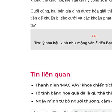
không thể chịu nổi, hiện tại chỉ hy vọng sớm c
Cuối cùng, hai bên gia đình được hòa giải th
tiền để chuẩn bị tiệc cưới và các khoản phát
tay.
Yêu
Trợ lý hoa hậu xinh như mộng vẫn ế đến Bạn
Tin liên quan
Thanh niên 'MẶC VÁY' khoe chiến tích
Tỏ tình bằng hoa quả đã là gì, 'thả t
Ngày mình từ bỏ người thương, cảm 