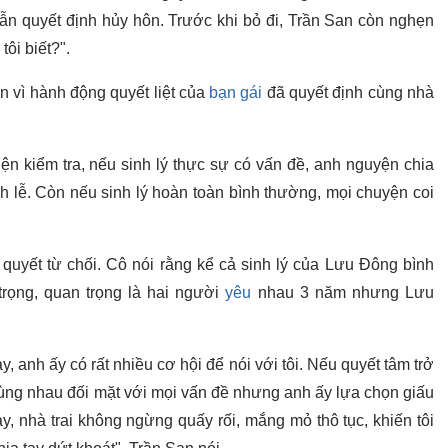
ẫn quyết định hủy hôn. Trước khi bỏ đi, Trần San còn nghẹn
ôi biết?".
n vì hành động quyết liệt của
bạn gái
đã quyết định cùng nhà
n kiểm tra, nếu sinh lý thực sự có vấn đề, anh nguyện chia
nh lễ. Còn nếu sinh lý hoàn toàn bình thường, mọi chuyện coi
quyết từ chối. Cô nói rằng kể cả sinh lý của Lưu Đông bình
rọng, quan trọng là hai người
yêu
nhau 3 năm nhưng Lưu
y, anh ấy có rất nhiều cơ hội để nói với tôi. Nếu quyết tâm trở
cùng nhau đối mặt với mọi vấn đề nhưng anh ấy lựa chọn giấu
ay, nhà trai không ngừng quấy rối, mắng mỏ thô tục, khiến tôi