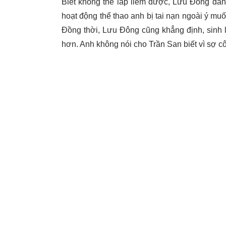
Biết không thể lấp liếm được, Lưu Đông đành
hoạt động thể thao anh bị tai nạn ngoài ý mu
Đồng thời, Lưu Đông cũng khẳng định, sinh l
hơn. Anh không nói cho Trần San biết vì sợ cô