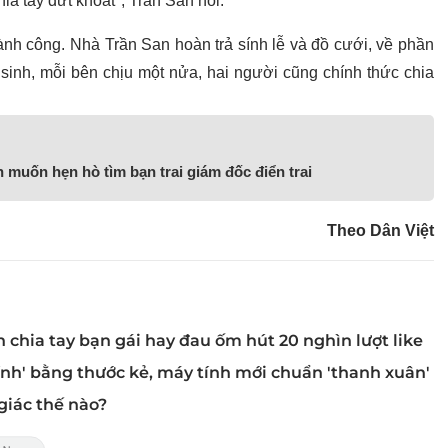
hia tay dứt khoát", Trần San nói.
ành công. Nhà Trần San hoàn trả sính lễ và đồ cưới, về phần
 sinh, mỗi bên chịu một nửa, hai người cũng chính thức chia
 muốn hẹn hò tìm bạn trai giám đốc điển trai
Theo Dân Việt
 chia tay bạn gái hay đau ốm hút 20 nghìn lượt like
hính' bằng thước kẻ, máy tính mới chuẩn 'thanh xuân'
giác thế nào?