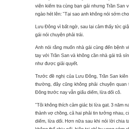
viện kiểm tra cùng bạn gái nhưng Trần San v
ngào hét lên: "Tại sao anh không nói sớm cho t
Lưu Đông vì bất ngờ, sau lại cảm thấy tức giậ
gái nói chuyện phải trái.
Anh nói rằng muốn nhà gái cùng đến bệnh việ
tay với Trần San và không cần nhà gái trả sí
như được giải quyết.
Trước đề nghị của Lưu Đông, Trần San kiên 
thường, đây cũng không phải chuyện quan t
Đông trước nay vẫn giấu diếm, lừa dối cô.
"Tôi không thích cảm giác bị lừa gạt. 3 năm na
thành vợ chồng, cả hai phải tin tưởng nhau, 
diếm, lừa dối. Hơn nữa sau khi nói lời chia t