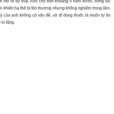
 nói ra sự thật. Anh cho biết khoảng 4 năm trước, trong lúc
ốn khiến hạ thể bị tổn thương nhưng không nghiêm trọng lắm.
ý của anh không có vấn đề, sở dĩ dùng thuốc là muốn tự tin
 lo lắng.