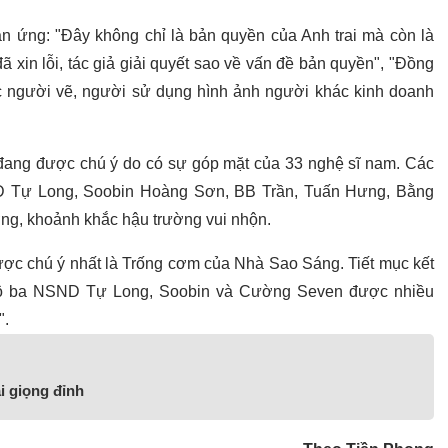
hản ứng: "Đây không chỉ là bản quyền của Anh trai mà còn là
 xin lỗi, tác giả giải quyết sao về vấn đề bản quyền", "Đồng
xác người vẽ, người sử dụng hình ảnh người khác kinh doanh
đang được chú ý do có sự góp mặt của 33 nghệ sĩ nam. Các
ND Tự Long, Soobin Hoàng Sơn, BB Trần, Tuấn Hưng, Bằng
ợng, khoảnh khắc hậu trường vui nhộn.
được chú ý nhất là Trống cơm của Nhà Sao Sáng. Tiết mục kết
 bộ ba NSND Tự Long, Soobin và Cường Seven được nhiều
".
i giọng đỉnh