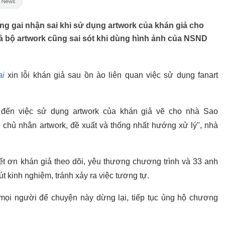
ng gai nhận sai khi sử dụng artwork của khán giả cho
iả bộ artwork cũng sai sót khi dùng hình ảnh của NSND
ai
xin lỗi khán giả sau ồn ào liên quan việc sử dụng fanart
an đến việc sử dụng artwork của khán giả vẽ cho nhà Sao
i chủ nhân artwork, đề xuất và thống nhất hướng xử lý", nhà
biết ơn khán giả theo dõi, yêu thương chương trình và 33 anh
 rút kinh nghiệm, tránh xảy ra việc tương tự.
mọi người để chuyện này dừng lại, tiếp tục ủng hộ chương