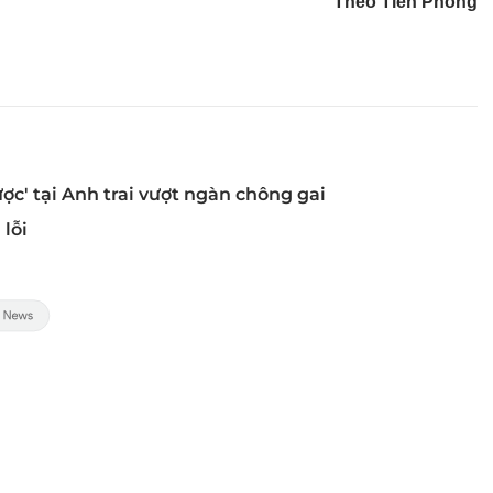
Theo Tiền Phong
ợc' tại Anh trai vượt ngàn chông gai
 lỗi