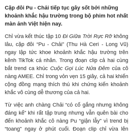
Cặp đôi Pu - Chải tiếp tục gây sốt bởi những
khoảnh khắc hậu trường trong bộ phim hot nhất
màn ảnh Việt hiện nay.
Chỉ vừa kết thúc tập 10
Đi Giữa Trời Rực Rỡ
không
lâu, cặp đôi “Pu - Chải” (Thu Hà Ceri - Long Vũ)
ngay lập tức khoe khoảnh khắc hậu trường trên
kênh TikTok cá nhân. Trong đoạn clip cả hai cùng
bắt trend ca khúc
Cuộc Gọi Lúc Nửa Đêm
của cô
nàng AMEE. Chỉ trong vỏn vẹn 15 giây, cả hai khiến
cộng đồng mạng thích thú khi chứng kiến khoảnh
khắc vô cùng dễ thương của cả hai.
Từ việc anh chàng Chải “có cố gắng nhưng không
đáng kể” khi rất tập trung nhưng vẫn quên bài cho
đến khoảnh khắc cô nàng Pu “giận lẫy” vì trend bị
“toang” ngay ở phút cuối. Đoạn clip chỉ vừa lên