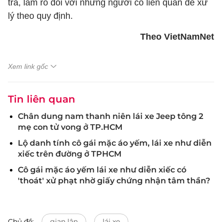
tra, làm rõ đối với những người có liên quan để xử
lý theo quy định.
Theo VietNamNet
Xem link gốc
Tin liên quan
Chân dung nam thanh niên lái xe Jeep tông 2
mẹ con tử vong ở TP.HCM
Lộ danh tính cô gái mặc áo yếm, lái xe như diễn
xiếc trên đường ở TPHCM
Cô gái mặc áo yếm lái xe như diễn xiếc có
'thoát' xử phạt nhờ giấy chứng nhận tâm thần?
Chủ đề:
gian lận
lái xe