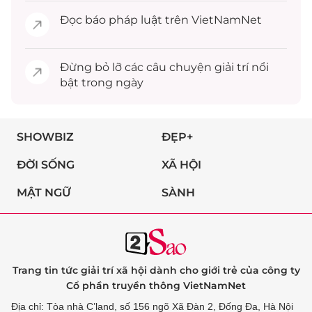
Đọc
báo pháp luật
trên VietNamNet
Đừng bỏ lỡ các câu chuyện
giải trí
nổi
bật trong ngày
SHOWBIZ
ĐẸP+
ĐỜI SỐNG
XÃ HỘI
MẬT NGỮ
SÀNH
Trang tin tức giải trí xã hội dành cho giới trẻ của công ty
Cổ phần truyền thông VietNamNet
Địa chỉ: Tòa nhà C’land, số 156 ngõ Xã Đàn 2, Đống Đa, Hà Nội