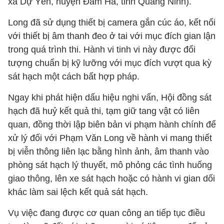
xã Dự Yên, huyện Đầm Hà, tỉnh Quảng Ninh).
Long đã sử dụng thiết bị camera gắn cúc áo, kết nối
với thiết bị âm thanh đeo ở tai với mục đích gian lận
trong quá trình thi. Hành vi tinh vi này được đối
tượng chuẩn bị kỹ lưỡng với mục đích vượt qua kỳ
sát hạch một cách bất hợp pháp.
Ngay khi phát hiện dấu hiệu nghi vấn, Hội đồng sát
hạch đã huỷ kết quả thi, tạm giữ tang vật có liên
quan, đồng thời lập biên bản vi phạm hành chính để
xử lý đối với Phạm Văn Long về hành vi mang thiết
bị viễn thông liên lạc bằng hình ảnh, âm thanh vào
phòng sát hạch lý thuyết, mô phỏng các tình huống
giao thông, lên xe sát hạch hoặc có hành vi gian dối
khác làm sai lệch kết quả sát hạch.
Vụ việc đang được cơ quan công an tiếp tục điều