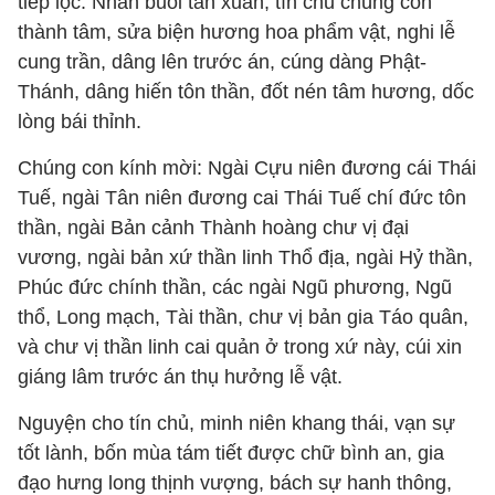
tiếp lộc. Nhân buổi tân xuân, tín chủ chúng con
thành tâm, sửa biện hương hoa phẩm vật, nghi lễ
cung trần, dâng lên trước án, cúng dàng Phật-
Thánh, dâng hiến tôn thần, đốt nén tâm hương, dốc
lòng bái thỉnh.
Chúng con kính mời: Ngài Cựu niên đương cái Thái
Tuế, ngài Tân niên đương cai Thái Tuế chí đức tôn
thần, ngài Bản cảnh Thành hoàng chư vị đại
vương, ngài bản xứ thần linh Thổ địa, ngài Hỷ thần,
Phúc đức chính thần, các ngài Ngũ phương, Ngũ
thổ, Long mạch, Tài thần, chư vị bản gia Táo quân,
và chư vị thần linh cai quản ở trong xứ này, cúi xin
giáng lâm trước án thụ hưởng lễ vật.
Nguyện cho tín chủ, minh niên khang thái, vạn sự
tốt lành, bốn mùa tám tiết được chữ bình an, gia
đạo hưng long thịnh vượng, bách sự hanh thông,