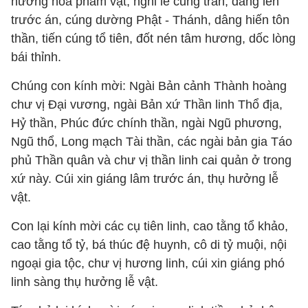
hương hoa phẩm vật, nghi lễ cung trần, dâng lên
trước án, cúng dường Phật - Thánh, dâng hiến tôn
thần, tiến cúng tổ tiên, đốt nén tâm hương, dốc lòng
bái thỉnh.
Chúng con kính mời: Ngài Bản cảnh Thành hoàng
chư vị Đại vương, ngài Bản xứ Thần linh Thổ địa,
Hỷ thần, Phúc đức chính thần, ngài Ngũ phương,
Ngũ thổ, Long mạch Tài thần, các ngài bản gia Táo
phủ Thần quân và chư vị thần linh cai quản ở trong
xứ này. Cúi xin giáng lâm trước án, thụ hưởng lễ
vật.
Con lại kính mời các cụ tiên linh, cao tằng tổ khảo,
cao tằng tổ tỷ, bá thúc đệ huynh, cô di tỷ muội, nội
ngoại gia tộc, chư vị hương linh, cúi xin giáng phó
linh sàng thụ hưởng lễ vật.