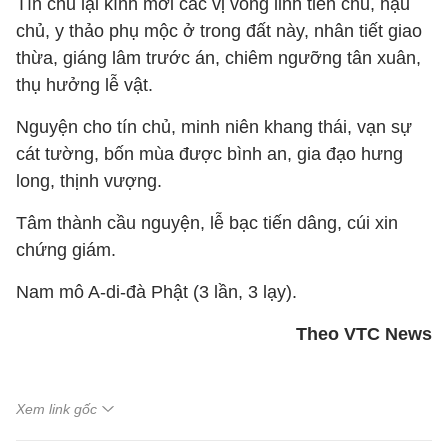
Tín chủ lại kính mời các vị vong linh tiền chủ, hậu
chủ, y thảo phụ mộc ở trong đất này, nhân tiết giao
thừa, giáng lâm trước án, chiêm ngưỡng tân xuân,
thụ hưởng lễ vật.
Nguyện cho tín chủ, minh niên khang thái, vạn sự
cát tường, bốn mùa được bình an, gia đạo hưng
long, thịnh vượng.
Tâm thành cầu nguyện, lễ bạc tiến dâng, cúi xin
chứng giám.
Nam mô A-di-đà Phật (3 lần, 3 lạy).
Theo VTC News
Xem link gốc