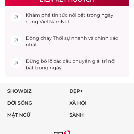
Khám phá
tin tức
nổi bật trong ngày
cùng VietNamNet
Dòng chảy
Thời sự
nhanh và chính xác
nhất
Đừng bỏ lỡ các câu chuyện
giải trí
nổi
bật trong ngày
SHOWBIZ
ĐẸP+
ĐỜI SỐNG
XÃ HỘI
MẬT NGỮ
SÀNH