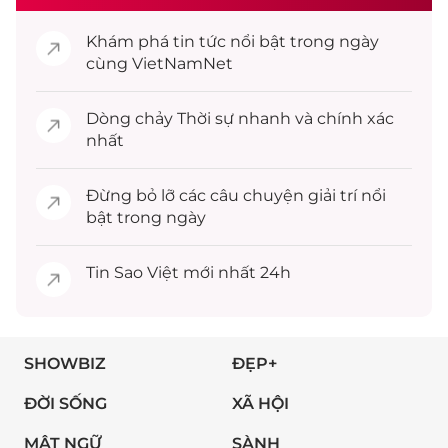
Khám phá
tin tức
nổi bật trong ngày
cùng VietNamNet
Dòng chảy
Thời sự
nhanh và chính xác
nhất
Đừng bỏ lỡ các câu chuyện
giải trí
nổi
bật trong ngày
Tin
Sao Việt
mới nhất 24h
SHOWBIZ
ĐẸP+
ĐỜI SỐNG
XÃ HỘI
MẬT NGỮ
SÀNH