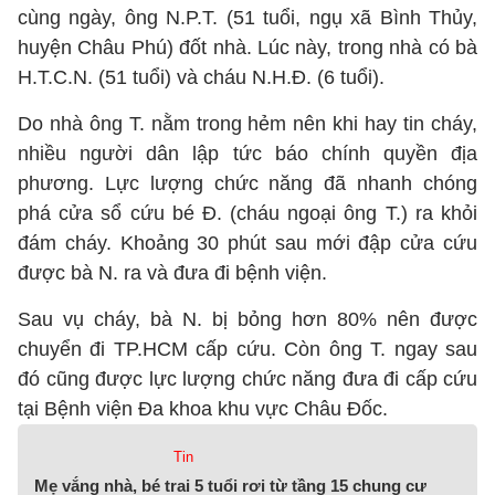
cùng ngày, ông N.P.T. (51 tuổi, ngụ xã Bình Thủy,
huyện Châu Phú) đốt nhà. Lúc này, trong nhà có bà
H.T.C.N. (51 tuổi) và cháu N.H.Đ. (6 tuổi).
Do nhà ông T. nằm trong hẻm nên khi hay tin cháy,
nhiều người dân lập tức báo chính quyền địa
phương. Lực lượng chức năng đã nhanh chóng
phá cửa sổ cứu bé Đ. (cháu ngoại ông T.) ra khỏi
đám cháy. Khoảng 30 phút sau mới đập cửa cứu
được bà N. ra và đưa đi bệnh viện.
Sau vụ cháy, bà N. bị bỏng hơn 80% nên được
chuyển đi TP.HCM cấp cứu. Còn ông T. ngay sau
đó cũng được lực lượng chức năng đưa đi cấp cứu
tại Bệnh viện Đa khoa khu vực Châu Đốc.
Tin
Mẹ vắng nhà, bé trai 5 tuổi rơi từ tầng 15 chung cư