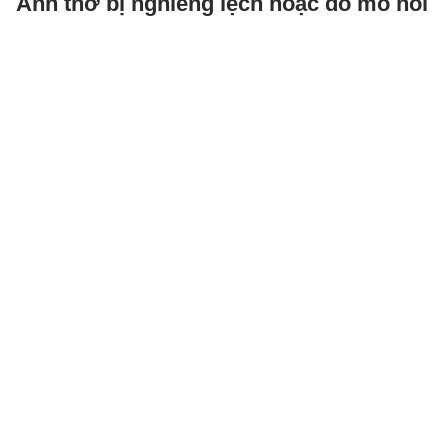
Ảnh thờ bị nghiêng lệch hoặc đổ mồ hôi