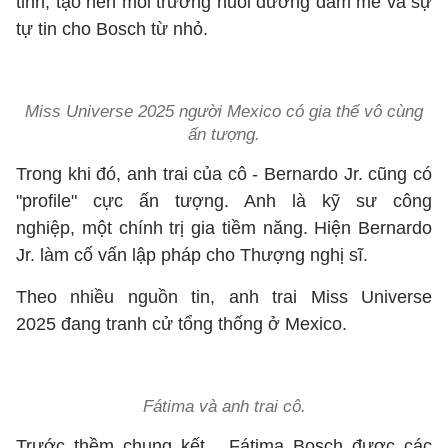
tỉnh, tạo nên môi trường nuôi dưỡng đam mê và sự
tự tin cho Bosch từ nhỏ.
Miss Universe 2025 người Mexico có gia thế vô cùng
ấn tượng.
Trong khi đó, anh trai của cô - Bernardo Jr. cũng có
"profile" cực ấn tượng. Anh là kỹ sư công
nghiệp, một chính trị gia tiềm năng. Hiện Bernardo
Jr. làm cố vấn lập pháp cho Thượng nghị sĩ.
Theo nhiều nguồn tin, anh trai Miss Universe
2025 đang tranh cử tổng thống ở Mexico.
Fátima và anh trai cô.
Trước thềm chung kết, Fátima Bosch được các