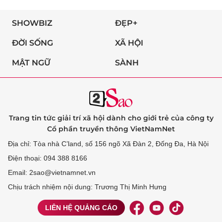
SHOWBIZ
ĐẸP+
ĐỜI SỐNG
XÃ HỘI
MẬT NGỮ
SÀNH
Trang tin tức giải trí xã hội dành cho giới trẻ của công ty
Cổ phần truyền thông VietNamNet
Địa chỉ: Tòa nhà C’land, số 156 ngõ Xã Đàn 2, Đống Đa, Hà Nội
Điện thoại: 094 388 8166
Email: 2sao@vietnamnet.vn
Chịu trách nhiệm nội dung: Trương Thị Minh Hưng
LIÊN HỆ QUẢNG CÁO