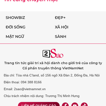
SHOWBIZ
ĐẸP+
ĐỜI SỐNG
XÃ HỘI
MẬT NGỮ
SÀNH
Trang tin tức giải trí xã hội dành cho giới trẻ của công ty
Cổ phần truyền thông VietNamNet
Địa chỉ: Tòa nhà C’land, số 156 ngõ Xã Đàn 2, Đống Đa, Hà Nội
Điện thoại: 094 388 8166
Email: 2sao@vietnamnet.vn
Chịu trách nhiệm nội dung: Trương Thị Minh Hưng
LIÊN HỆ QUẢNG CÁO