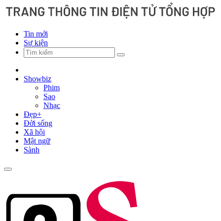
Tin mới
Sự kiện
Showbiz
Phim
Sao
Nhạc
Đẹp+
Đời sống
Xã hội
Mật ngữ
Sành