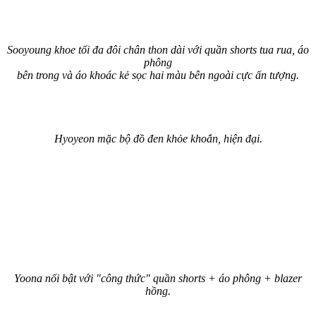
Sooyoung khoe tối đa đôi chân thon dài với quần shorts tua rua, áo
phông
bên trong và áo khoác kẻ sọc hai màu bên ngoài cực ấn tượng.
Hyoyeon mặc bộ đồ đen khỏe khoắn, hiện đại.
Yoona nổi bật với "công thức" quần shorts + áo phông + blazer
hồng.