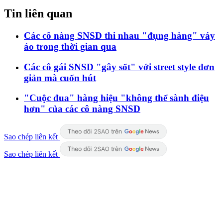
Tin liên quan
Các cô nàng SNSD thi nhau "đụng hàng" váy
áo trong thời gian qua
Các cô gái SNSD "gây sốt" với street style đơn
giản mà cuốn hút
"Cuộc đua" hàng hiệu "không thể sành điệu
hơn" của các cô nàng SNSD
Sao chép liên kết
Sao chép liên kết