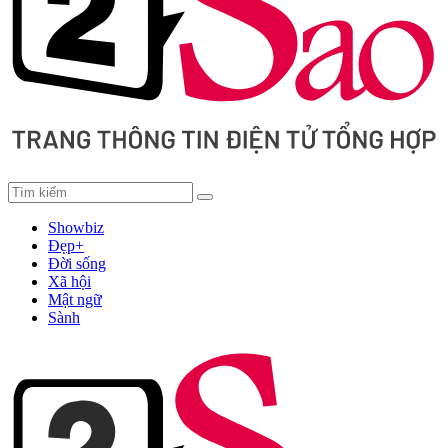
Showbiz
Đẹp+
Đời sống
Xã hội
Mật ngữ
Sành