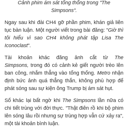
Cảnh phim ám sát tổng thống trong "The
Simpsons".
Ngay sau khi đài CH4 gỡ phần phim, khán giả liên
tục bàn luận. Một người viết trong bài đăng: "
Giờ thì
tôi hiểu vì sao CH4 không phát tập Lisa The
Iconoclast
".
Tài khoản khác đăng ảnh cắt từ
The
Simpsons,
trong đó có cảnh kẻ giết người trèo lên
ban công, nhắm thẳng vào tổng thống.
Metro
nhận
định bức ảnh quá thẳng thắn, không phù hợp để
phát sóng sau sự kiện ông Trump bị ám sát hụt.
Số khác lại bất ngờ khi
The Simpsons
lần nữa có
chi tiết trùng với đời thực. "Thật điên rồ khi bộ phim
lên sóng lâu rồi nhưng sự trùng hợp vẫn cứ xảy ra",
một tài khoản bình luận.