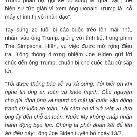
Trump phẫn nộ, gọi kẻ nổ súng là "quái vật", thể
hiện sự tức giận vì xem ông Donald Trump là "cỗ
máy chính trị vô nhân đạo".
Tay súng 20 tuổi bị cáo buộc trèo lên mái nhà,
nhắm vào ông Trump, giống với tình tiết trong phim
The Simpsons. Hiện, vụ việc được mở rộng điều
tra. Tổng thống đương nhiệm Joe Biden gửi lời
chúc đến ông Trump, chuẩn bị cho cuộc bầu cử sắp
tới.
"
Tôi được thông báo về vụ xả súng. Tôi biết ơn khi
nghe tin ông an toàn và khỏe mạnh. Cầu nguyện
cho gia đình ông và người có mặt tại cuộc vận động
tranh cử luôn an toàn. Tôi cảm ơn vì Sở Mật vụ đưa
ông ấy đến chỗ an toàn. Nước Mỹ không chấp nhận
hành động bạo lực. Chúng ta phải đoàn kết để lên
án điều này
", ông Joe Biden tuyên bố ngày 13/7.