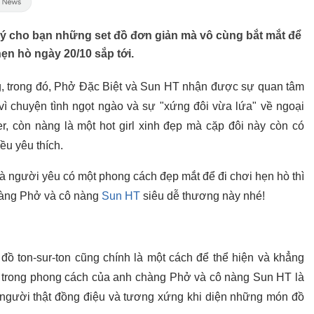
i ý cho bạn những set đồ đơn giản mà vô cùng bắt mắt để
ẹn hò ngày 20/10 sắp tới.
iếng, trong đó, Phở Đặc Biệt và Sun HT nhận được sự quan tâm
vì chuyện tình ngọt ngào và sự "xứng đôi vừa lứa" về ngoại
er, còn nàng là một hot girl xinh đẹp mà cặp đôi này còn có
ều yêu thích.
à người yêu có một phong cách đẹp mắt để đi chơi hẹn hò thì
hàng Phở và cô nàng
Sun HT
siêu dễ thương này nhé!
 đồ ton-sur-ton cũng chính là một cách để thể hiện và khẳng
g trong phong cách của anh chàng Phở và cô nàng Sun HT là
ai người thật đồng điệu và tương xứng khi diện những món đồ