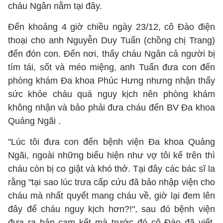
cháu Ngân nằm tại đây.
Đến khoảng 4 giờ chiều ngày 23/12, cô Đào điện
thoại cho anh Nguyễn Duy Tuấn (chồng chị Trang)
đến đón con. Đến nơi, thấy cháu Ngân cả người bị
tím tái, sốt và méo miệng, anh Tuấn đưa con đến
phòng khám Đa khoa Phúc Hưng nhưng nhận thấy
sức khỏe cháu quá nguy kịch nên phòng khám
không nhận và bảo phải đưa cháu đến BV Đa khoa
Quảng Ngãi .
"Lúc tôi đưa con đến bệnh viện Đa khoa Quảng
Ngãi, ngoài những biểu hiện như vợ tôi kể trên thì
cháu còn bị co giật và khó thở. Tại đây các bác sĩ la
rằng "tại sao lúc trưa cấp cứu đã bảo nhập viện cho
cháu mà nhất quyết mang cháu về, giờ lại đem lên
đây để cháu nguy kịch hơn?!", sau đó bệnh viện
đưa ra bản cam kết mà trước đó cô Đào đã viết.