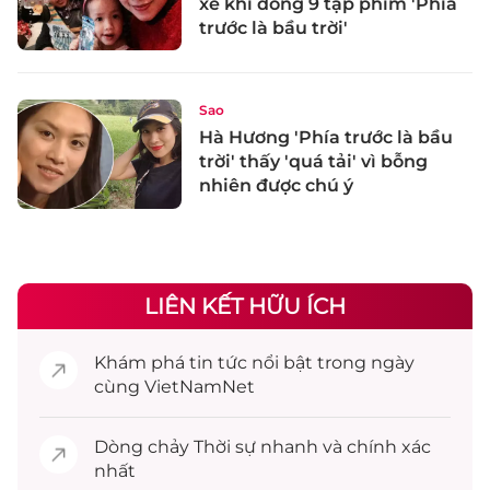
xê khi đóng 9 tập phim 'Phía
trước là bầu trời'
Sao
Hà Hương 'Phía trước là bầu
trời' thấy 'quá tải' vì bỗng
nhiên được chú ý
LIÊN KẾT HỮU ÍCH
Khám phá
tin tức
nổi bật trong ngày
cùng VietNamNet
Dòng chảy
Thời sự
nhanh và chính xác
nhất