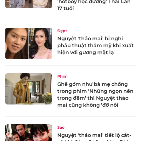
'hotboy học đường' Thái Lan
17 tuổi
Đẹp+
Nguyệt 'thảo mai' bị nghi
phẫu thuật thẩm mỹ khi xuất
hiện với gương mặt lạ
Phim
Ghê gớm như bà mẹ chồng
trong phim 'Những ngọn nến
trong đêm' thì Nguyệt thảo
mai cũng không 'đỡ nổi'
Sao
Nguyệt 'thảo mai' tiết lộ cát-