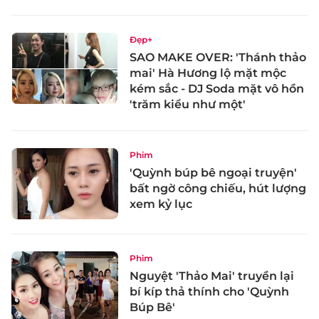
Đẹp+
SAO MAKE OVER: 'Thánh thảo
mai' Hà Hương lộ mặt mộc
kém sắc - DJ Soda mặt vô hồn
'trăm kiểu như một'
Phim
'Quỳnh búp bê ngoại truyện'
bất ngờ công chiếu, hút lượng
xem kỷ lục
Phim
Nguyệt 'Thảo Mai' truyền lại
bí kíp thả thính cho 'Quỳnh
Búp Bê'