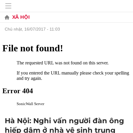
XÃ HỘI
chủ nhật, 16/07/2017 - 11:03
Hà Nội: Nghi vấn người đàn ông
hiếp dâm ở nhà vệ sinh trung