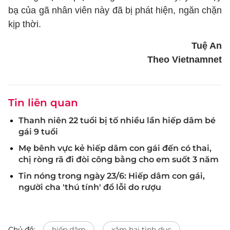
bạ của gã nhân viên này đã bị phát hiện, ngăn chặn
kịp thời.
Tuệ An
Theo Vietnamnet
Tin liên quan
Thanh niên 22 tuổi bị tố nhiều lần hiếp dâm bé
gái 9 tuổi
Mẹ bênh vực kẻ hiếp dâm con gái đến có thai,
chị ròng rã đi đòi công bằng cho em suốt 3 năm
Tin nóng trong ngày 23/6: Hiếp dâm con gái,
người cha 'thú tính' đổ lỗi do rượu
Chủ đề:
hiếp dâm
xâm hại tình dục