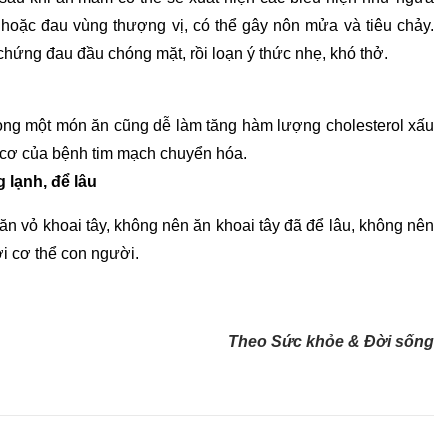
 hoặc đau vùng thượng vị, có thể gây nôn mửa và tiêu chảy.
 chứng đau đầu chóng mặt, rồi loạn ý thức nhẹ, khó thở.
trong một món ăn cũng dễ làm tăng hàm lượng cholesterol xấu
y cơ của bệnh tim mạch chuyển hóa.
 lạnh, để lâu
ăn vỏ khoai tây, không nên ăn khoai tây đã để lâu, không nên
ới cơ thể con người.
Theo Sức khỏe & Đời sống