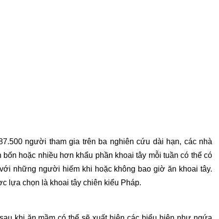
187.500 người tham gia trên ba nghiên cứu dài hạn, các nhà
 bốn hoặc nhiều hơn khẩu phần khoai tây mỗi tuần có thể có
với những người hiếm khi hoặc không bao giờ ăn khoai tây.
c lựa chọn là khoai tây chiên kiểu Pháp.
 sau khi ăn mầm có thể sẽ xuất hiện các biểu hiện như ngứa