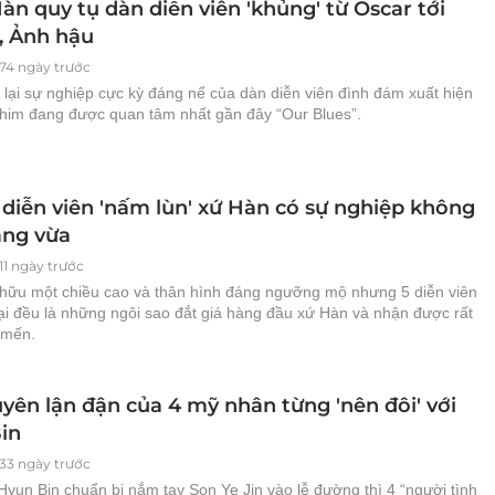
n quy tụ dàn diễn viên 'khủng' từ Oscar tới
, Ảnh hậu
574 ngày trước
lại sự nghiệp cực kỳ đáng nể của dàn diễn viên đình đám xuất hiện
phim đang được quan tâm nhất gần đây “Our Blues”.
diễn viên 'nấm lùn' xứ Hàn có sự nghiệp không
ạng vừa
11 ngày trước
hữu một chiều cao và thân hình đáng ngưỡng mộ nhưng 5 diễn viên
ại đều là những ngôi sao đắt giá hàng đầu xứ Hàn và nhận được rất
 mến.
yên lận đận của 4 mỹ nhân từng 'nên đôi' với
in
633 ngày trước
Hyun Bin chuẩn bị nắm tay Son Ye Jin vào lễ đường thì 4 “người tình