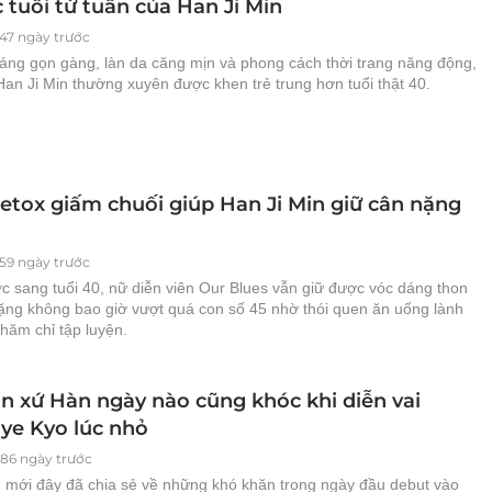
 tuổi tứ tuần của Han Ji Min
347 ngày trước
áng gọn gàng, làn da căng mịn và phong cách thời trang năng động,
Han Ji Min thường xuyên được khen trẻ trung hơn tuổi thật 40.
etox giấm chuối giúp Han Ji Min giữ cân nặng
359 ngày trước
c sang tuổi 40, nữ diễn viên Our Blues vẫn giữ được vóc dáng thon
nặng không bao giờ vượt quá con số 45 nhờ thói quen ăn uống lành
hăm chỉ tập luyện.
n xứ Hàn ngày nào cũng khóc khi diễn vai
ye Kyo lúc nhỏ
486 ngày trước
n mới đây đã chia sẻ về những khó khăn trong ngày đầu debut vào