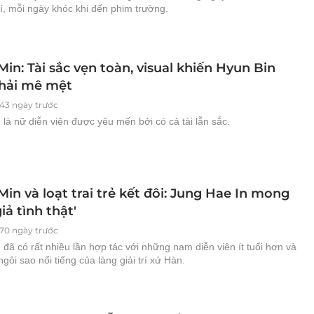
trí, mỗi ngày khóc khi đến phim trường.
Min: Tài sắc vẹn toàn, visual khiến Hyun Bin
hải mê mệt
543 ngày trước
 là nữ diễn viên được yêu mến bởi có cả tài lẫn sắc.
Min và loạt trai trẻ kết đôi: Jung Hae In mong
iả tình thật'
570 ngày trước
 đã có rất nhiều lần hợp tác với những nam diễn viên ít tuổi hơn và
ngôi sao nổi tiếng của làng giải trí xứ Hàn.