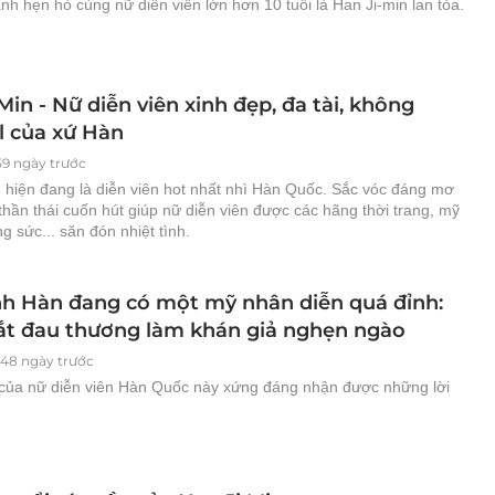
anh hẹn hò cùng nữ diễn viên lớn hơn 10 tuổi là Han Ji-min lan tỏa.
Min - Nữ diễn viên xinh đẹp, đa tài, không
l của xứ Hàn
59 ngày trước
n hiện đang là diễn viên hot nhất nhì Hàn Quốc. Sắc vóc đáng mơ
hần thái cuốn hút giúp nữ diễn viên được các hãng thời trang, mỹ
g sức... săn đón nhiệt tình.
h Hàn đang có một mỹ nhân diễn quá đỉnh:
t đau thương làm khán giả nghẹn ngào
048 ngày trước
 của nữ diễn viên Hàn Quốc này xứng đáng nhận được những lời
.