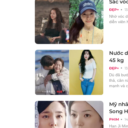
Sắc vóc
ĐẸP+
1
Nhờ vóc d
diễn viên 
Nước d
45 kg
ĐẸP+
1
Dù đã bướ
thả, cân 
mạnh và c
Mỹ nhâ
Song H
PHIM
1
Han Ji Mi