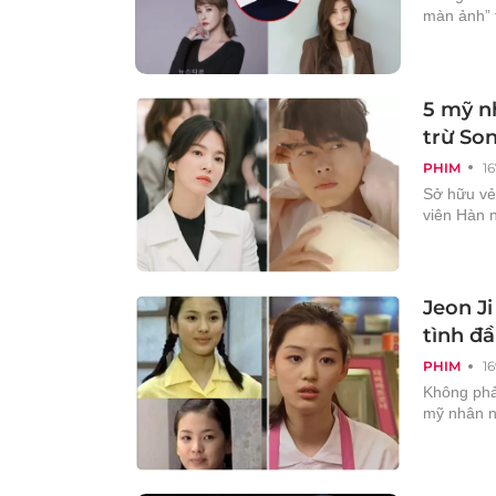
màn ảnh” 
5 mỹ n
trừ So
PHIM
1
Sở hữu vẻ 
viên Hàn n
Jeon J
tình đầ
PHIM
1
Không phả
mỹ nhân n