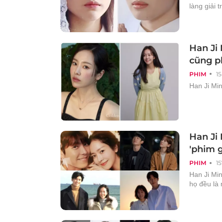
làng giải 
Han Ji 
cũng p
PHIM
1
Han Ji Min
Han Ji 
'phim g
PHIM
1
Han Ji Min
họ đều là 