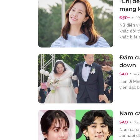
"Chị đẹ
mạng k
ĐẸP+
1
Nữ diễn v
khắc đời t
khác biệt 
Đám cư
down
SAO
46
Han Ji Min
viên đặc b
Nam ca 
SAO
72
Nam ca sĩ
Jannabi đã