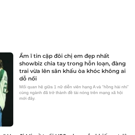
Ầm ĩ tin cặp đôi chị em đẹp nhất
showbiz chia tay trong hỗn loạn, đàng
trai vừa lên sân khấu òa khóc không ai
dỗ nổi
Mối quan hệ giữa 1 nữ diễn viên hạng A và “hồng hài nhi”
cùng ngành đã trở thành đề tài nóng trên mạng xã hội
mới đây.