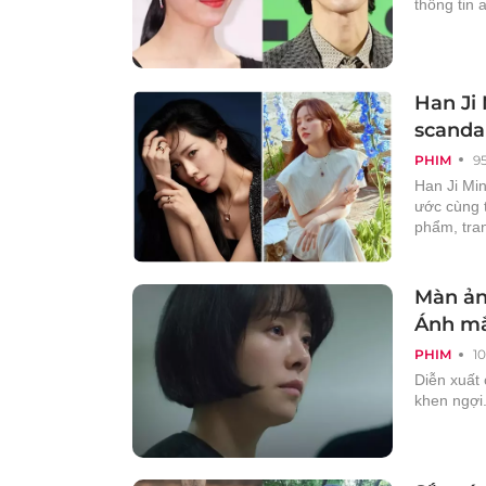
thông tin 
Han Ji 
scanda
PHIM
9
Han Ji Mi
ước cùng t
phẩm, tran
Màn ản
Ánh mắ
PHIM
1
Diễn xuất
khen ngợi