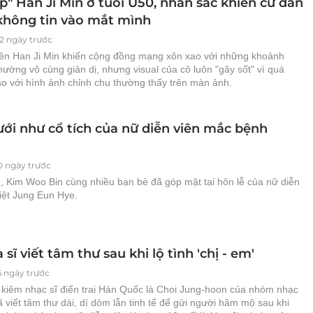
p" Han Ji Min ở tuổi U50, nhan sắc khiến cư dân
hông tin vào mắt mình
92 ngày trước
iên Han Ji Min khiến cộng đồng mạng xôn xao với những khoảnh
hường vô cùng giản dị, nhưng visual của cô luôn "gây sốt" vì quá
so với hình ảnh chỉnh chu thường thấy trên màn ảnh.
ới như cổ tích của nữ diễn viên mắc bệnh
0 ngày trước
, Kim Woo Bin cùng nhiều bạn bè đã góp mặt tại hôn lễ của nữ diễn
iệt Jung Eun Hye.
sĩ viết tâm thư sau khi lộ tình 'chị - em'
6 ngày trước
 kiêm nhạc sĩ điển trai Hàn Quốc là Choi Jung-hoon của nhóm nhạc
 viết tâm thư dài, dí dỏm lẫn tinh tế để gửi người hâm mộ sau khi