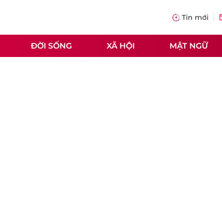
Tin mới
ĐỜI SỐNG
XÃ HỘI
MẬT NGỮ