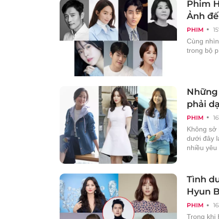
Phim Hà
Ảnh đế
PHIM
1
Cùng nhìn 
trong bộ 
Những 
phải d
PHIM
16
Không sở 
dưới đây l
nhiều yêu
Tình du
Hyun B
PHIM
1
Trong khi 