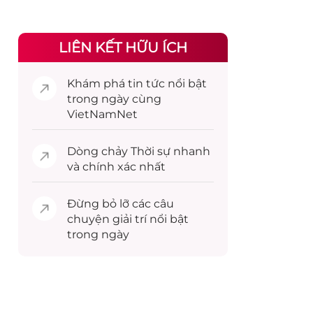
LIÊN KẾT HỮU ÍCH
Khám phá
tin tức
nổi bật
trong ngày cùng
VietNamNet
Dòng chảy
Thời sự
nhanh
và chính xác nhất
Đừng bỏ lỡ các câu
chuyện
giải trí
nổi bật
trong ngày