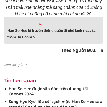
So Hee và Haerin (NEWJEANS) trong BST lần này.
Thần thái nhẹ nhàng mà sang chảnh của cô không
khác gì những cô nàng mới chỉ ngoài 20.
Đẹp+
Han So Hee bị truyền thông quốc tế ghẻ lạnh ngay tại
thảm đỏ Cannes
Theo Người Đưa Tin
Xem link gốc
Tin liên quan
Han So Hee được săn đón trên đường tới
Cannes 2024
Song Hye Kyo liệu có 'cạch mặt' Han So Hee sau
scandal tình ái tay ba của đàn em?