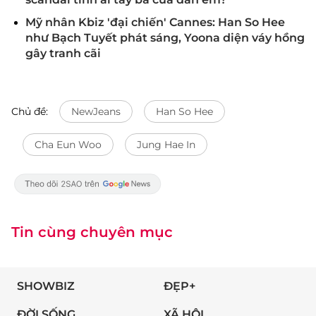
Mỹ nhân Kbiz 'đại chiến' Cannes: Han So Hee
như Bạch Tuyết phát sáng, Yoona diện váy hồng
gây tranh cãi
Chủ đề:
NewJeans
Han So Hee
Cha Eun Woo
Jung Hae In
Tin cùng chuyên mục
SHOWBIZ
ĐẸP+
ĐỜI SỐNG
XÃ HỘI