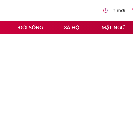
Tin mới
ĐỜI SỐNG
XÃ HỘI
MẬT NGỮ