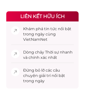
LIÊN KẾT HỮU ÍCH
Khám phá
tin tức
nổi bật
trong ngày cùng
VietNamNet
Dòng chảy
Thời sự
nhanh
và chính xác nhất
Đừng bỏ lỡ các câu
chuyện
giải trí
nổi bật
trong ngày