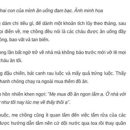
 hai con của mình ăn uống đạm bạc. Ảnh minh họa
 dám chi tiêu gì, để dành một khoản tích lũy theo tháng, sau
gọi điện về, mẹ chồng đều nói là các cháu được ăn uống đầy
ng, bao vất vả tan biến.
rong lần bất ngờ trở về nhà mà không báo trước mới vỡ lẽ mọi
háu ăn tối.
g đậu chiên, bát canh rau luộc và mấy quả trứng luộc. Thấy
 nhanh chóng chạy ra ngoài mua thêm đồ ăn.
on hồn nhiên khen ngợi:
"Mẹ mua đồ ăn ngon lắm ạ. Ở nhà với
hư tối nay lúc mẹ về thấy thôi ạ".
uộc, mẹ chồng cũng ít quan tâm đến việc tắm rửa của các
 được hướng dẫn tắm nên cứ dội nước qua loa rồi thay quần