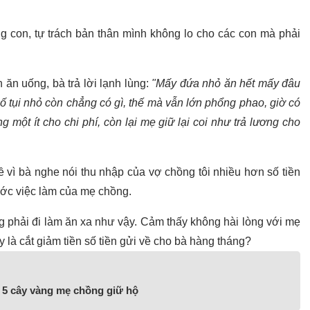
g con, tự trách bản thân mình không lo cho các con mà phải
ăn uống, bà trả lời lạnh lùng:
"Mấy đứa nhỏ ăn hết mấy đâu
ố tụi nhỏ còn chẳng có gì, thế mà vẫn lớn phổng phao, giờ có
g một ít cho chi phí, còn lại mẹ giữ lại coi như trả lương cho
ề vì bà nghe nói thu nhập của vợ chồng tôi nhiều hơn số tiền
rước việc làm của mẹ chồng.
g phải đi làm ăn xa như vậy. Cảm thấy không hài lòng với mẹ
y là cắt giảm tiền số tiền gửi về cho bà hàng tháng?
i 5 cây vàng mẹ chồng giữ hộ