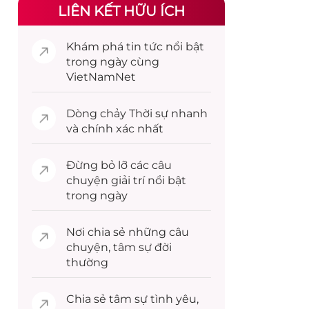
LIÊN KẾT HỮU ÍCH
Khám phá
tin tức
nổi bật
trong ngày cùng
VietNamNet
Dòng chảy
Thời sự
nhanh
và chính xác nhất
Đừng bỏ lỡ các câu
chuyện
giải trí
nổi bật
trong ngày
Nơi chia sẻ những câu
chuyện,
tâm sự
đời
thường
Chia sẻ
tâm sự
tình yêu,