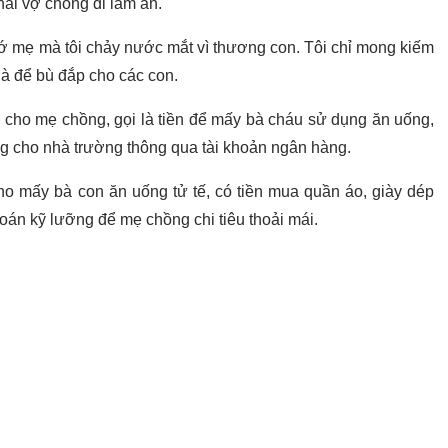
ai vợ chồng đi làm ăn.
hớ mẹ mà tôi chảy nước mắt vì thương con. Tôi chỉ mong kiếm
hà để bù đắp cho các con.
g cho mẹ chồng, gọi là tiền để mấy bà cháu sử dụng ăn uống,
hẳng cho nhà trường thông qua tài khoản ngân hàng.
ho mấy bà con ăn uống tử tế, có tiền mua quần áo, giày dép
toán kỹ lưỡng để mẹ chồng chi tiêu thoải mái.