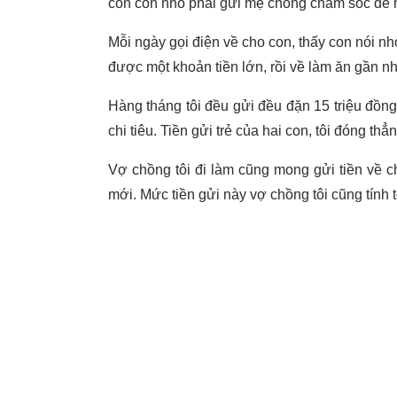
con còn nhỏ phải gửi mẹ chồng chăm sóc để h
Mỗi ngày gọi điện về cho con, thấy con nói n
được một khoản tiền lớn, rồi về làm ăn gần n
Hàng tháng tôi đều gửi đều đặn 15 triệu đồn
chi tiêu. Tiền gửi trẻ của hai con, tôi đóng t
Vợ chồng tôi đi làm cũng mong gửi tiền về c
mới. Mức tiền gửi này vợ chồng tôi cũng tính 