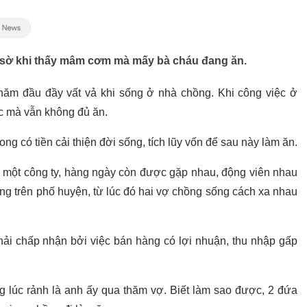
g sờ khi thấy mâm cơm mà mấy bà cháu đang ăn.
m đầu đầy vất vả khi sống ở nhà chồng. Khi công việc ở
c mà vẫn không đủ ăn.
g có tiền cải thiện đời sống, tích lũy vốn để sau này làm ăn.
g một công ty, hàng ngày còn được gặp nhau, động viên nhau
àng trên phố huyện, từ lúc đó hai vợ chồng sống cách xa nhau
hải chấp nhận bởi việc bán hàng có lợi nhuận, thu nhập gấp
g lúc rảnh là anh ấy qua thăm vợ. Biết làm sao được, 2 đứa