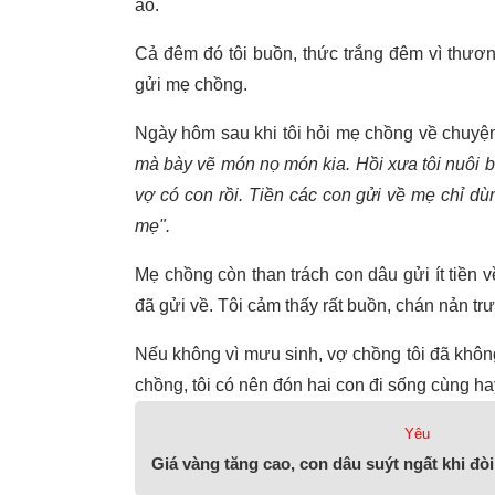
áo.
Cả đêm đó tôi buồn, thức trắng đêm vì thươn
gửi mẹ chồng.
Ngày hôm sau khi tôi hỏi mẹ chồng về chuyện 
mà bày vẽ món nọ món kia. Hồi xưa tôi nuôi b
vợ có con rồi. Tiền các con gửi về mẹ chỉ dùn
mẹ".
Mẹ chồng còn than trách con dâu gửi ít tiền v
đã gửi về. Tôi cảm thấy rất buồn, chán nản t
Nếu không vì mưu sinh, vợ chồng tôi đã khôn
chồng, tôi có nên đón hai con đi sống cùng ha
Yêu
Giá vàng tăng cao, con dâu suýt ngất khi đò