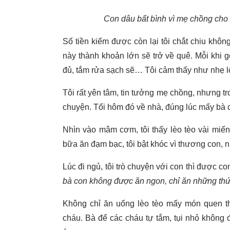
Con dâu bất bình vì mẹ chồng cho
Số tiền kiếm được còn lại tôi chắt chiu không
này thành khoản lớn sẽ trở về quê. Mỗi khi 
đủ, tắm rửa sạch sẽ… Tôi cảm thấy như nhẹ lò
Tôi rất yên tâm, tin tưởng mẹ chồng, nhưng t
chuyện. Tối hôm đó về nhà, đúng lúc mấy bà c
Nhìn vào mâm cơm, tôi thấy lèo tèo vài miến
bữa ăn đạm bạc, tôi bật khóc vì thương con,
Lúc đi ngủ, tôi trò chuyện với con thì được c
bà con không được ăn ngon, chỉ ăn những thứ n
Không chỉ ăn uống lèo tèo mấy món quen th
cháu. Bà để các cháu tự tắm, tụi nhỏ không