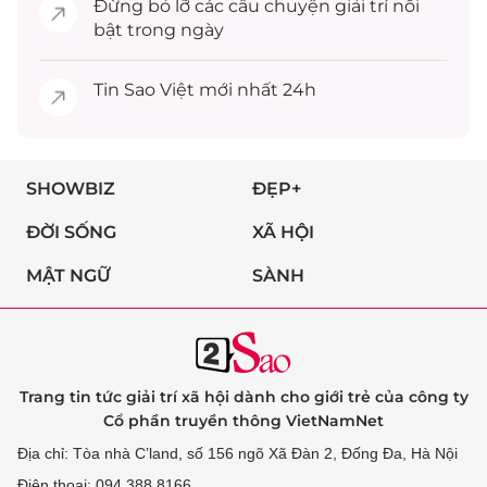
Đừng bỏ lỡ các câu chuyện
giải trí
nổi
bật trong ngày
Tin
Sao Việt
mới nhất 24h
SHOWBIZ
ĐẸP+
ĐỜI SỐNG
XÃ HỘI
MẬT NGỮ
SÀNH
Trang tin tức giải trí xã hội dành cho giới trẻ của công ty
Cổ phần truyền thông VietNamNet
Địa chỉ: Tòa nhà C’land, số 156 ngõ Xã Đàn 2, Đống Đa, Hà Nội
Điện thoại: 094 388 8166