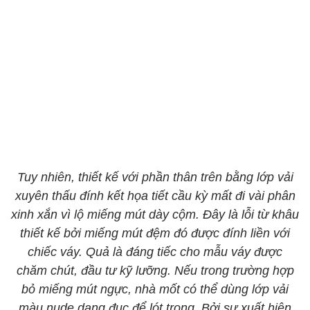
Tuy nhiên, thiết kế với phần thân trên bằng lớp vải
xuyên thấu đính kết họa tiết cầu kỳ mất đi vài phân
xinh xắn vì lộ miếng mút dày cộm. Đây là lỗi từ khâu
thiết kế bởi miếng mút đệm đó được đính liền với
chiếc váy. Quả là đáng tiếc cho mẫu váy được
chăm chút, đầu tư kỹ lưỡng. Nếu trong trường hợp
bỏ miếng mút ngực, nhà mốt có thể dùng lớp vải
màu nude dạng đục để lót trong. Bởi sự xuất hiện