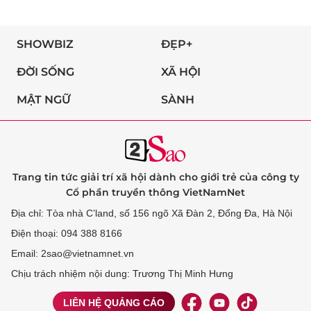
SHOWBIZ
ĐẸP+
ĐỜI SỐNG
XÃ HỘI
MẬT NGỮ
SÀNH
Trang tin tức giải trí xã hội dành cho giới trẻ của công ty
Cổ phần truyền thông VietNamNet
Địa chỉ: Tòa nhà C’land, số 156 ngõ Xã Đàn 2, Đống Đa, Hà Nội
Điện thoại: 094 388 8166
Email: 2sao@vietnamnet.vn
Chịu trách nhiệm nội dung: Trương Thị Minh Hưng
LIÊN HỆ QUẢNG CÁO