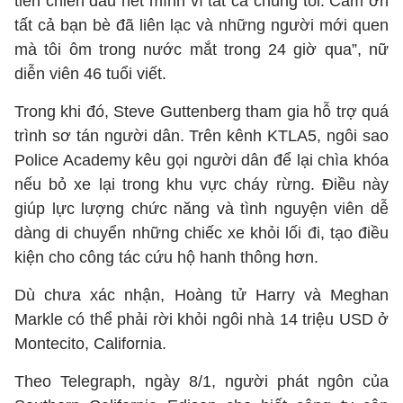
tiên chiến đấu hết mình vì tất cả chúng tôi. Cảm ơn
tất cả bạn bè đã liên lạc và những người mới quen
mà tôi ôm trong nước mắt trong 24 giờ qua”, nữ
diễn viên 46 tuổi viết.
Trong khi đó, Steve Guttenberg tham gia hỗ trợ quá
trình sơ tán người dân. Trên kênh KTLA5, ngôi sao
Police Academy kêu gọi người dân để lại chìa khóa
nếu bỏ xe lại trong khu vực cháy rừng. Điều này
giúp lực lượng chức năng và tình nguyện viên dễ
dàng di chuyển những chiếc xe khỏi lối đi, tạo điều
kiện cho công tác cứu hộ hanh thông hơn.
Dù chưa xác nhận, Hoàng tử Harry và Meghan
Markle có thể phải rời khỏi ngôi nhà 14 triệu USD ở
Montecito, California.
Theo Telegraph, ngày 8/1, người phát ngôn của