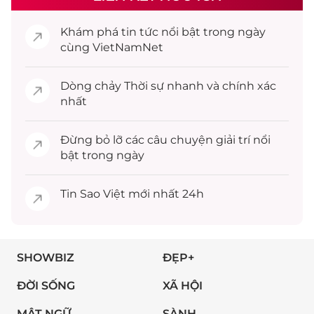
Khám phá
tin tức
nổi bật trong ngày
cùng VietNamNet
Dòng chảy
Thời sự
nhanh và chính xác
nhất
Đừng bỏ lỡ các câu chuyện
giải trí
nổi
bật trong ngày
Tin
Sao Việt
mới nhất 24h
SHOWBIZ
ĐẸP+
ĐỜI SỐNG
XÃ HỘI
MẬT NGỮ
SÀNH