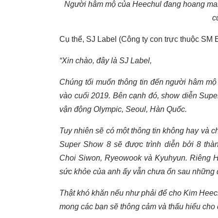
Người hâm mộ của Heechul đang hoang mang 
c
Cụ thể, SJ Label (Công ty con trực thuộc SM E
“Xin chào, đây là SJ Label,
Chúng tối muốn thông tin đến người hâm mộ 
vào cuối 2019. Bên cạnh đó, show diễn Super
vận động Olympic, Seoul, Hàn Quốc.
Tuy nhiên sẽ có một thông tin không hay và ch
Super Show 8 sẽ được trình diễn bởi 8 thà
Choi Siwon, Ryeowook và Kyuhyun. Riêng Hee
sức khỏe của anh ấy vẫn chưa ổn sau những đ
Thật khó khăn nếu như phải để cho Kim Heechu
mong các bạn sẽ thông cảm và thấu hiểu cho 