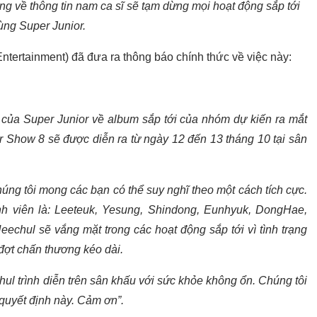
về thông tin nam ca sĩ sẽ tạm dừng mọi hoạt động sắp tới
ùng Super Junior.
ntertainment) đã đưa ra thông báo chính thức về việc này:
của Super Junior về album sắp tới của nhóm dự kiến ra mắt
 Show 8 sẽ được diễn ra từ ngày 12 đến 13 tháng 10 tại sân
úng tôi mong các bạn có thể suy nghĩ theo một cách tích cực.
nh viên là: Leeteuk, Yesung, Shindong, Eunhyuk, DongHae,
chul sẽ vắng mặt trong các hoạt động sắp tới vì tình trạng
ợt chấn thương kéo dài.
l trình diễn trên sân khấu với sức khỏe không ổn. Chúng tôi
quyết định này. Cảm ơn”.