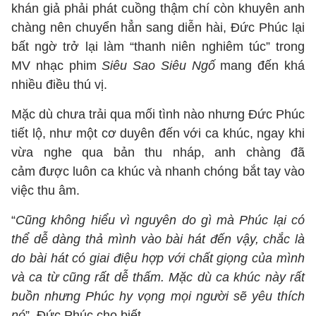
khán giả phải phát cuồng thậm chí còn khuyên anh
chàng nên chuyển hẳn sang diễn hài, Đức Phúc lại
bất ngờ trở lại làm “thanh niên nghiêm túc” trong
MV nhạc phim
Siêu Sao Siêu Ngố
mang đến khá
nhiều điều thú vị.
Mặc dù chưa trải qua mối tình nào nhưng Đức Phúc
tiết lộ, như một cơ duyên đến với ca khúc, ngay khi
vừa nghe qua bản thu nháp, anh chàng đã
cảm được luôn ca khúc và nhanh chóng bắt tay vào
việc thu âm.
“
Cũng không hiểu vì nguyên do gì mà Phúc lại có
thể dễ dàng thả mình vào bài hát đến vậy, chắc là
do bài hát có giai điệu hợp với chất giọng của mình
và ca từ cũng rất dễ thấm. Mặc dù ca khúc này rất
buồn nhưng Phúc hy vọng mọi người sẽ yêu thích
nó
”, Đức Phúc cho biết.