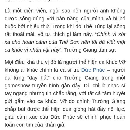
Là một diễn viên, ngôi sao nên người anh không
được sống đúng với bản năng của mình và bị bó
buộc bởi nhiều thứ. Trong khi đó Thế Tùng lại sống
rất thoải mái, vô tư, thích gì làm nấy. “
Chính vì xót
xa cho hoàn cảnh của Thế Sơn nên tôi đã viết một
ca khúc vì nhân vật này
”, Trường Giang tâm sự.
Một điều khá thú vị đó là người thể hiện ca khúc
Vỡ
không ai khác chính là ca sĩ trẻ
Đức Phúc
– người
đã từng “dạy hát” cho Trường Giang trong một
gameshow truyền hình gần đây. Dù chỉ là nhạc sĩ
tay ngang nhưng tin chắc rằng, với tất cả tâm huyết
gửi gắm vào ca khúc,
Vỡ
do chính Trường Giang
chắp bút được thể hiện qua giọng hát đầy nội lực,
giàu cảm xúc của Đức Phúc sẽ chinh phục hoàn
toàn con tim của khán giả.