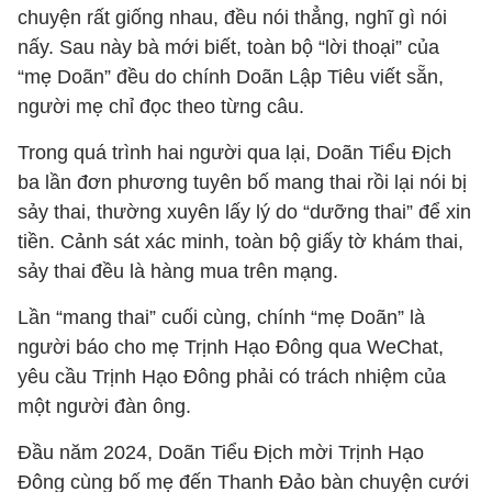
chuyện rất giống nhau, đều nói thẳng, nghĩ gì nói
nấy. Sau này bà mới biết, toàn bộ “lời thoại” của
“mẹ Doãn” đều do chính Doãn Lập Tiêu viết sẵn,
người mẹ chỉ đọc theo từng câu.
Trong quá trình hai người qua lại, Doãn Tiểu Địch
ba lần đơn phương tuyên bố mang thai rồi lại nói bị
sảy thai, thường xuyên lấy lý do “dưỡng thai” để xin
tiền. Cảnh sát xác minh, toàn bộ giấy tờ khám thai,
sảy thai đều là hàng mua trên mạng.
Lần “mang thai” cuối cùng, chính “mẹ Doãn” là
người báo cho mẹ Trịnh Hạo Đông qua WeChat,
yêu cầu Trịnh Hạo Đông phải có trách nhiệm của
một người đàn ông.
Đầu năm 2024, Doãn Tiểu Địch mời Trịnh Hạo
Đông cùng bố mẹ đến Thanh Đảo bàn chuyện cưới