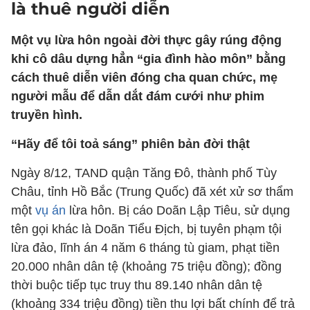
là thuê người diễn
Một vụ lừa hôn ngoài đời thực gây rúng động
khi cô dâu dựng hẳn “gia đình hào môn” bằng
cách thuê diễn viên đóng cha quan chức, mẹ
người mẫu để dẫn dắt đám cưới như phim
truyền hình.
“Hãy để tôi toả sáng” phiên bản đời thật
Ngày 8/12, TAND quận Tăng Đô, thành phố Tùy
Châu, tỉnh Hồ Bắc (Trung Quốc) đã xét xử sơ thẩm
một
vụ án
lừa hôn. Bị cáo Doãn Lập Tiêu, sử dụng
tên gọi khác là Doãn Tiểu Địch, bị tuyên phạm tội
lừa đảo, lĩnh án 4 năm 6 tháng tù giam, phạt tiền
20.000 nhân dân tệ (khoảng 75 triệu đồng); đồng
thời buộc tiếp tục truy thu 89.140 nhân dân tệ
(khoảng 334 triệu đồng) tiền thu lợi bất chính để trả