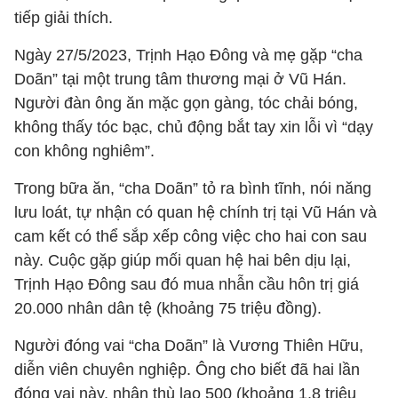
tiếp giải thích.
Ngày 27/5/2023, Trịnh Hạo Đông và mẹ gặp “cha
Doãn” tại một trung tâm thương mại ở Vũ Hán.
Người đàn ông ăn mặc gọn gàng, tóc chải bóng,
không thấy tóc bạc, chủ động bắt tay xin lỗi vì “dạy
con không nghiêm”.
Trong bữa ăn, “cha Doãn” tỏ ra bình tĩnh, nói năng
lưu loát, tự nhận có quan hệ chính trị tại Vũ Hán và
cam kết có thể sắp xếp công việc cho hai con sau
này. Cuộc gặp giúp mối quan hệ hai bên dịu lại,
Trịnh Hạo Đông sau đó mua nhẫn cầu hôn trị giá
20.000 nhân dân tệ (khoảng 75 triệu đồng).
Người đóng vai “cha Doãn” là Vương Thiên Hữu,
diễn viên chuyên nghiệp. Ông cho biết đã hai lần
đóng vai này, nhận thù lao 500 (khoảng 1,8 triệu