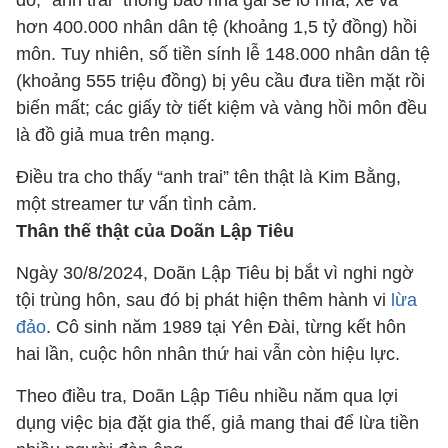
đó, “anh trai” thông báo nhà gái sẽ lo nhà, xe và
hơn 400.000 nhân dân tệ (khoảng 1,5 tỷ đồng) hồi
môn. Tuy nhiên, số tiền sính lễ 148.000 nhân dân tệ
(khoảng 555 triệu đồng) bị yêu cầu đưa tiền mặt rồi
biến mất; các giấy tờ tiết kiệm và vàng hồi môn đều
là đồ giả mua trên mạng.
Điều tra cho thấy “anh trai” tên thật là Kim Bằng,
một streamer tư vấn tình cảm.
Thân thế thật của Doãn Lập Tiêu
Ngày 30/8/2024, Doãn Lập Tiêu bị bắt vì nghi ngờ
tội trùng hôn, sau đó bị phát hiện thêm hành vi
lừa
đảo
. Cô sinh năm 1989 tại Yên Đài, từng kết hôn
hai lần, cuộc hôn nhân thứ hai vẫn còn hiệu lực.
Theo điều tra, Doãn Lập Tiêu nhiều năm qua lợi
dụng việc bịa đặt gia thế, giả mang thai để lừa tiền