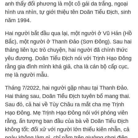
anh thấy đối phương là một cô gái da trắng, ngoại
hình ưa nhìn, tự giới thiệu tên Doãn Tiểu Địch, sinh
năm 1994.
Hai người bắt đầu qua lại, một người ở Vũ Hán (Hồ
Bắc), một người ở Thanh Đảo (Sơn Đông). Sau hai
tháng liên tục trò chuyện, hai người đã chính thức
yêu đương. Doãn Tiểu Địch nói với Trịnh Hạo Đông
rằng gia đình mình khá giả, cha là cán bộ cấp cục,
mẹ là người mẫu.
Tháng 7/2022, hai người gặp nhau tại Thanh Đảo.
Hai tháng sau, Doãn Tiểu Địch tuyên bố mang thai.
Sau đó, cả hai về Tùy Châu ra mắt cha mẹ Trịnh
Hạo Đông. Mẹ Trịnh Hạo Đông nói với phóng viên
rằng, ấn tượng ban đầu của bà về Doãn Tiểu Địch
không tốt: đối xử với người lớn thiếu kiên nhẫn, cả
ngày không làm gì, chỉ nằm trên giường chơi điện