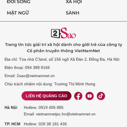
ĐỜI SỐNG
XÃ HỘI
MẬT NGỮ
SÀNH
Trang tin tức giải trí xã hội dành cho giới trẻ của công ty
Cổ phần truyền thông VietNamNet
Địa chỉ: Tòa nhà C’land, số 156 ngõ Xã Đàn 2, Đống Đa, Hà Nội
Điện thoại: 094 388 8166
Email: 2sao@vietnamnet.vn
Chịu trách nhiệm nội dung: Trương Thị Minh Hưng
LIÊN HỆ QUẢNG CÁO
Hà Nội
Hotline:
0919 405 885
Email: vietnamnetjsc.hn@vietnamnet.vn
TP. HCM
Hotline:
028 38 181 436