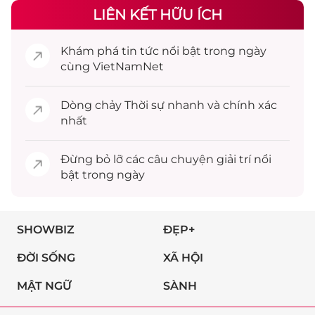
LIÊN KẾT HỮU ÍCH
Khám phá
tin tức
nổi bật trong ngày
cùng VietNamNet
Dòng chảy
Thời sự
nhanh và chính xác
nhất
Đừng bỏ lỡ các câu chuyện
giải trí
nổi
bật trong ngày
SHOWBIZ
ĐẸP+
ĐỜI SỐNG
XÃ HỘI
MẬT NGỮ
SÀNH