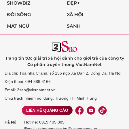
SHOWBIZ
ĐẸP+
ĐỜI SỐNG
XÃ HỘI
MẬT NGỮ
SÀNH
Trang tin tức giải trí xã hội dành cho giới trẻ của công ty
Cổ phần truyền thông VietNamNet
Địa chỉ: Tòa nhà C’land, số 156 ngõ Xã Đàn 2, Đống Đa, Hà Nội
Điện thoại: 094 388 8166
Email: 2sao@vietnamnet.vn
Chịu trách nhiệm nội dung: Trương Thị Minh Hưng
LIÊN HỆ QUẢNG CÁO
Hà Nội
Hotline:
0919 405 885
Email: vietnamnetjsc.hn@vietnamnet.vn